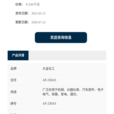
价格：
￥330/千克
书
发布日期：
2023-05-15
荣
更新日期：
2026-07-22
誉
发送咨询信息
联
产品详请
系
品牌
大金化工
方
AP-230AS
货号
式
广泛应用于机械、仪器仪表、汽车部件、电子
用途
电气、铁路、家电、通讯、
在
AP-230AS
牌号
线