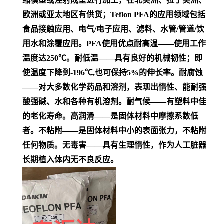
缩模塑或注射成型进行加工，在北美洲、拉丁美洲、
欧洲或亚太地区有供货；Teflon PFA的应用领域包括
食品接触应用、电气/电子应用、滤料、水管/管道/饮
用水和涂覆应用。PFA使用优点耐高温——使用工作
温度达250℃。耐低温——具有良好的机械韧性；即
使温度下降到-196℃,也可保持5%的伸长率。耐腐蚀
——对大多数化学药品和溶剂，表现出惰性、能耐强
酸强碱、水和各种有机溶剂。耐气候——有塑料中佳
的老化寿命。高润滑——是固体材料中摩擦系数低
者。不粘附——是固体材料中小的表面张力，不粘附
任何物质。无毒害——具有生理惰性，作为人工脏器
长期植入体内无不良反应。