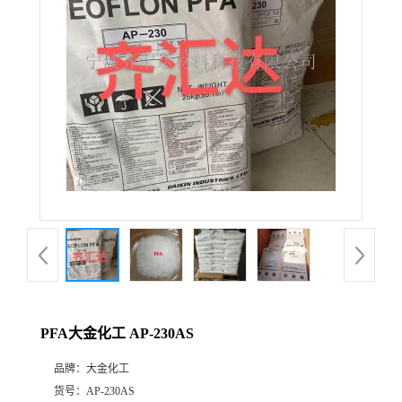
公
司
动
态
产
品
展
PFA大金化工 AP-230AS
厅
品牌：
大金化工
证
货号：
AP-230AS