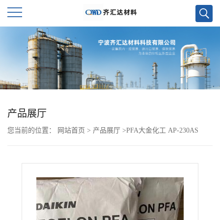
公
司
首
页
产品展厅
您当前的位置：
网站首页
>
产品展厅
>
PFA大金化工 AP-230AS
公
司
介
绍