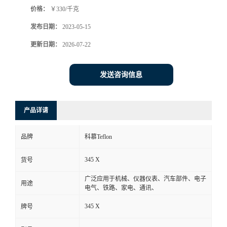
价格：
￥330/千克
书
发布日期：
2023-05-15
荣
更新日期：
2026-07-22
誉
发送咨询信息
联
产品详请
系
品牌
科慕Teflon
方
345 X
货号
式
广泛应用于机械、仪器仪表、汽车部件、电子
用途
电气、铁路、家电、通讯、
在
345 X
牌号
线