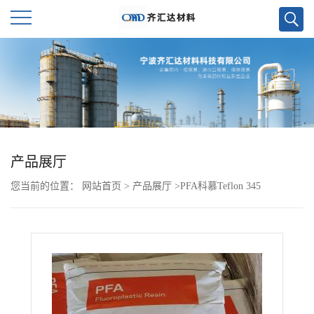
公
司
首
页
产品展厅
您当前的位置：
网站首页
>
产品展厅
>
PFA科慕Teflon 345
公
司
介
绍