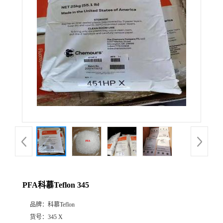
公
司
动
态
产
品
展
PFA科慕Teflon 345
厅
品牌：
科慕Teflon
证
货号：
345 X