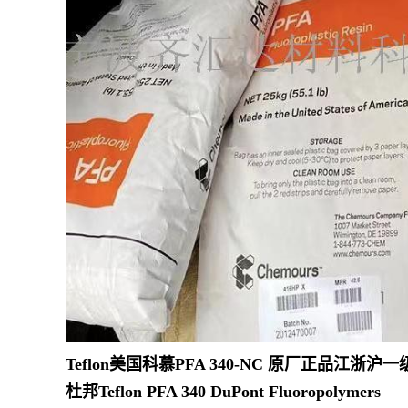
Teflon美国科慕PFA 340-NC 原厂正
杜邦Teflon PFA 340 DuPont Fluoropolymers