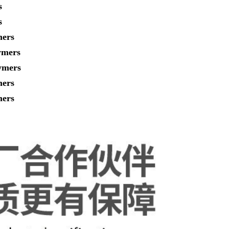
s
s
ers
ymers
ymers
ers
ers