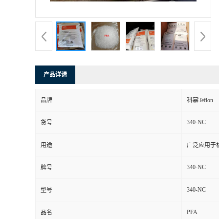
书
荣
誉
产品详请
联
品牌
科慕Teflon
系
340-NC
货号
方
用途
广泛应用于
式
340-NC
牌号
在
340-NC
型号
PFA
线
品名