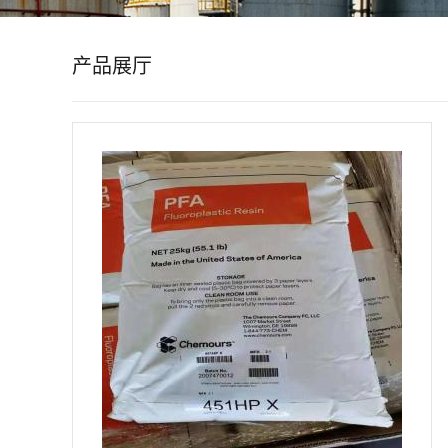
公
产品展厅
司
动
态
产
品
展
厅
证