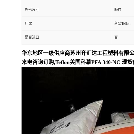
外形尺寸
颗粒
留
厂家
科慕Teflon
言
是否进口
否
华东地区一级供应商苏州齐汇达工程塑料有限公司专业
来电咨询订购,Teflon美国科慕PFA 340-NC