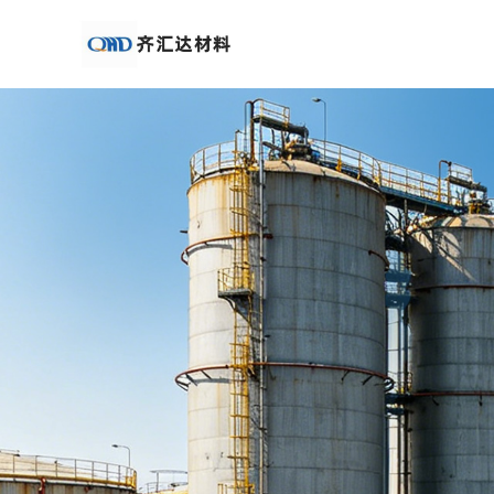
公
司
首
页
公
司
介
绍