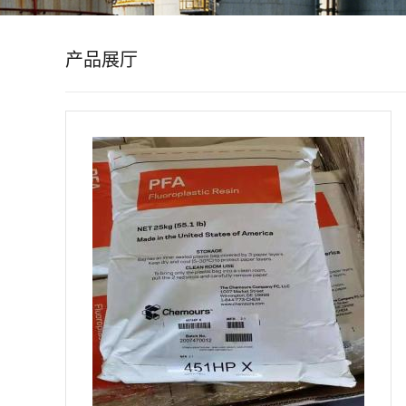
公
产品展厅
司
动
态
产
品
展
厅
证