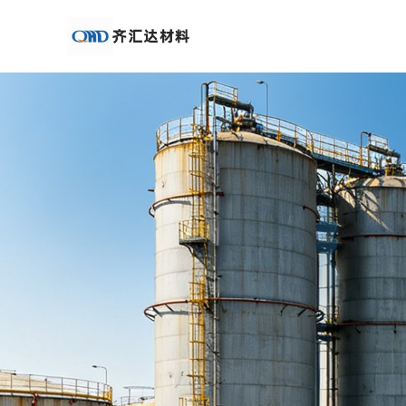
公
司
首
页
公
司
介
绍