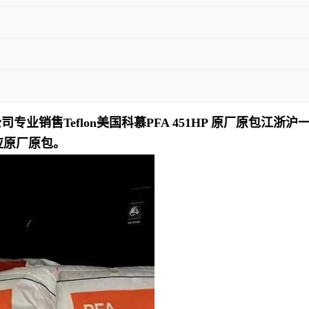
业销售Teflon美国科慕PFA 451HP 原厂原包江浙
货供应原厂原包。