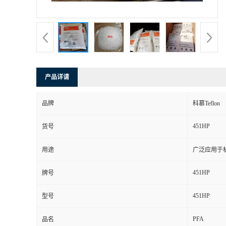
书
荣
誉
产品详请
联
品牌
科慕Teflon
系
451HP
货号
方
用途
广泛应用于
式
451HP
牌号
在
451HP
型号
PFA
线
品名