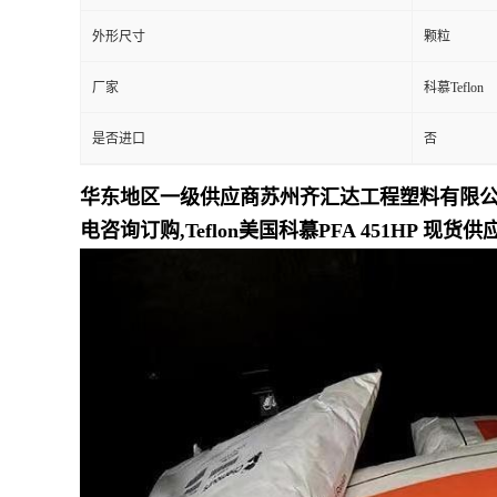
外形尺寸
颗粒
留
厂家
科慕Teflon
言
是否进口
否
华东地区一级供应商苏州齐汇达工程塑料有限公司专
电咨询订购,Teflon美国科慕PFA 451HP 现