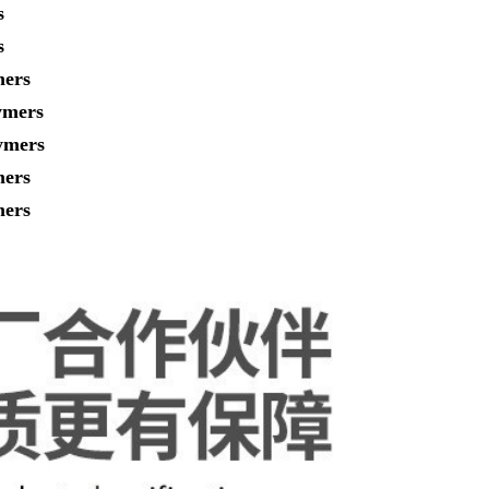
s
s
ers
ymers
ymers
ers
ers