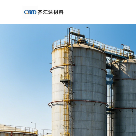
公
司
首
页
公
司
介
绍