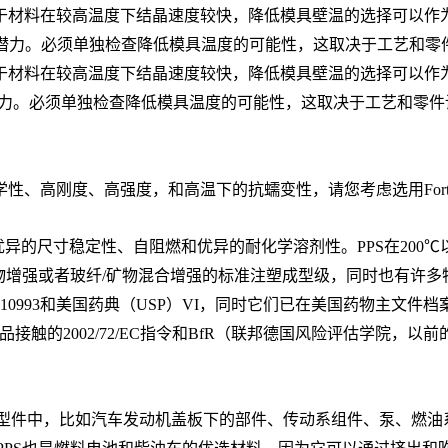
材料在较高温度下结晶速度较快，降低模具壁温的选择可以作为高级
ICE 的潜力。必须单独检查降低模具温度的可能性，这取决于工艺和
材料在较高温度下结晶速度较快，降低模具壁温的选择可以作为高级
CE 的潜力。必须单独检查降低模具温度的可能性，这取决于工艺和零
、高刚度、高强度，和高温下的抗蠕变性，请您考虑选用Fortro
S，它具有优异的尺寸稳定性、自阻燃和优异的耐化学溶剂性。PPS在2
玻纤和矿物增强或者玻纤/矿物混合增强的标准注塑成型级，同时也有
ISO10993和美国药典（USP）VI，同时它们已在美国药物主文件档
品接触的2002/72/EC指令和BfR（联邦德国风险评估学院，
注塑成型件中，比如汽车发动机盖板下的部件、传动系组件、泵、