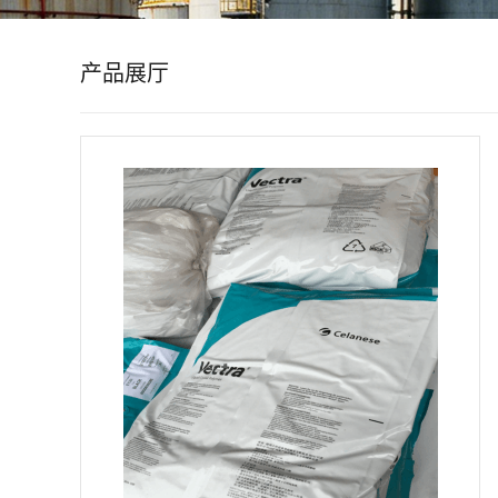
公
产品展厅
司
动
态
产
品
展
厅
证