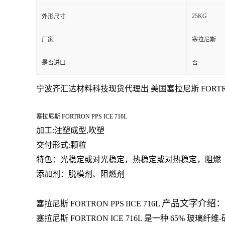
25KG
外形尺寸
留
厂家
塞拉尼斯
言
是否进口
否
宁波齐汇达材料科技
现货代理出 美国
塞拉尼斯
FORT
塞拉尼斯 FORTRON PPS
ICE 716L
加工:注塑成型,吹塑
交付形式:颗粒
特色：光稳定或对光稳定，热稳定或对热稳定，阻燃
添加剂：脱模剂、阻燃剂
产品文字介绍：
塞拉尼斯
FORTRON
PPS
I
ICE 716L
塞拉尼斯
FORTRON ICE 716L 是一种 65% 