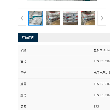
书
荣
誉
产品详请
联
品牌
塞拉尼斯Celc
系
PPS ICE 716
货号
方
用途
电子电气，
式
PPS ICE 716
牌号
在
PPS ICE 716
型号
PPS
线
品名