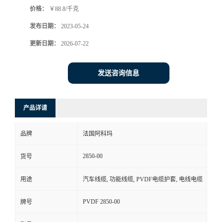
价格：
￥88.8/千克
书
发布日期：
2023-05-24
荣
更新日期：
2026-07-22
誉
发送咨询信息
联
产品详请
系
品牌
法国阿科玛
方
2850-00
货号
式
用途
汽车线缆, 功能线缆, PVDF电缆护套, 电线电缆
在
PVDF 2850-00
牌号
线