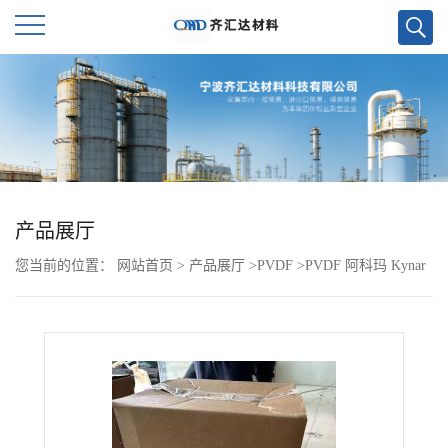
公
司
首
页
产品展厅
您当前的位置：
网站首页
>
产品展厅
>
PVDF
>
PVDF 阿科玛 Kynar
公
Flex 2850-00
司
介
绍