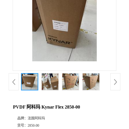
公
司
动
态
产
品
展
PVDF 阿科玛 Kynar Flex 2850-00
厅
品牌：
法国阿科玛
证
货号：
2850-00