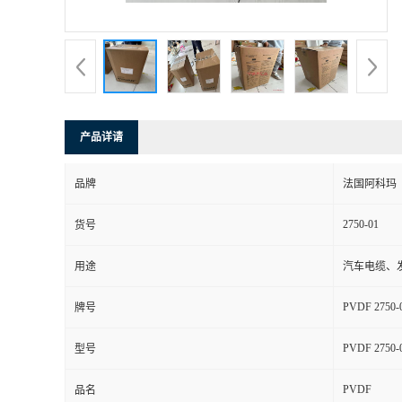
书
荣
誉
产品详请
联
品牌
法国阿科玛
系
2750-01
货号
方
用途
汽车电缆、发
式
PVDF 2750-
牌号
在
PVDF 2750-
型号
PVDF
线
品名