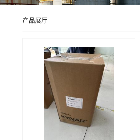
公
产品展厅
司
动
态
产
品
展
厅
证