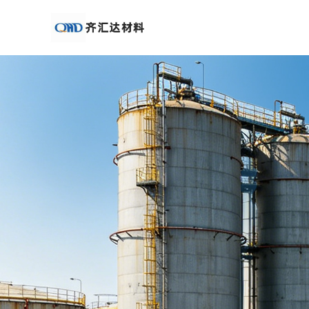
公
司
首
页
公
司
介
绍