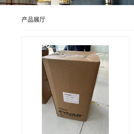
公
产品展厅
司
动
态
产
品
展
厅
证