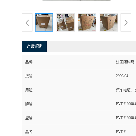
书
荣
誉
产品详请
联
品牌
法国阿科玛
系
2900-04
货号
方
用途
汽车电缆、发
式
PVDF 2900-
牌号
在
PVDF 2900-
型号
PVDF
线
品名