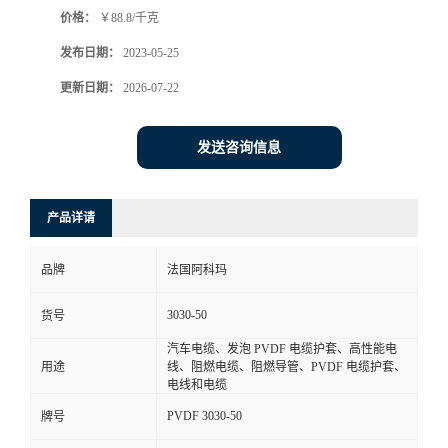
价格：
￥88.8/千克
书
发布日期：
2023-05-25
荣
更新日期：
2026-07-22
誉
发送咨询信息
联
产品详请
系
品牌
法国阿科玛
方
3030-50
货号
式
汽车电缆、发泡 PVDF 电缆护套、高性能电
用途
线、阻燃电缆、阻燃导管、PVDF 电缆护套、
在
电线和电缆
PVDF 3030-50
牌号
线