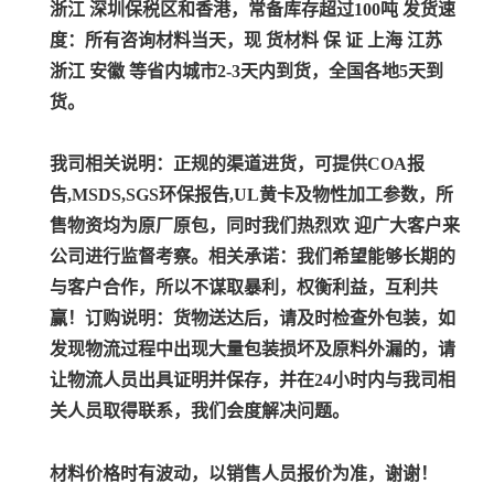
浙江 深圳保税区和香港，常备库存超过100吨 发货速
度：所有咨询材料当天，现 货材料 保 证 上海 江苏
浙江 安徽 等省内城市2-3天内到货，全国各地5天到
货。
我司相关说明：
正规的渠道进货，可提供COA报
告,MSDS,SGS环保报告,UL黄卡及物性加工参数，所
售物资均为原厂原包，同时我们热烈欢 迎广大客户来
公司进行监督考察。
相关承诺：
我们希望能够长期的
与客户合作，所以不谋取暴利，权衡利益，互利共
赢！
订购说明：
货物送达后，请及时检查外包装，如
发现物流过程中出现大量包装损坏及原料外漏的，请
让物流人员出具证明并保存，并在24小时内与我司相
关人员取得联系，我们会度解决问题。
材料价格时有波动，以销售人员报价为准，谢谢！