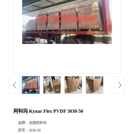
公
司
动
态
产
品
展
阿科玛 Kynar Flex PVDF 3030-50
厅
品牌：
法国阿科玛
证
货号：
3030-50