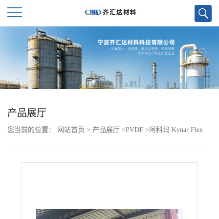
公
司
首
页
产品展厅
您当前的位置：
网站首页
>
产品展厅
>
PVDF
>
阿科玛 Kynar Flex
公
PVDF 3030-50
司
介
绍