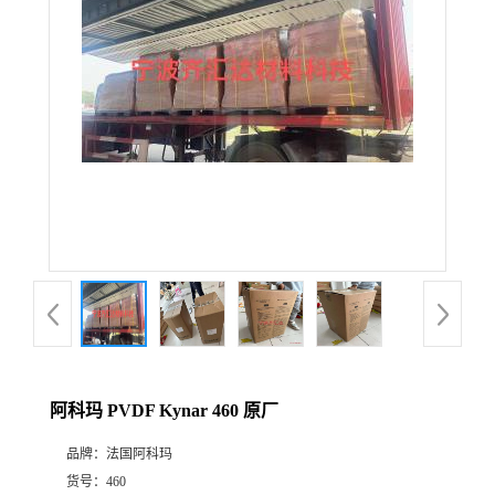
公
司
动
态
产
品
展
阿科玛 PVDF Kynar 460 原厂
厅
品牌：
法国阿科玛
证
货号：
460