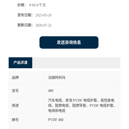
价格：
￥88.8/千克
书
发布日期：
2023-05-26
荣
更新日期：
2026-07-22
誉
发送咨询信息
联
产品详请
系
品牌
法国阿科玛
方
460
货号
式
汽车电缆、发泡 PVDF 电缆护套、高性能电
用途
线、阻燃电缆、阻燃导管、PVDF 电缆护套、
在
电线和电缆
PVDF 460
牌号
线