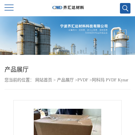
公
司
首
页
产品展厅
您当前的位置：
网站首页
>
产品展厅
>
PVDF
>
阿科玛 PVDF Kynar
公
740 耐化学性
司
介
绍