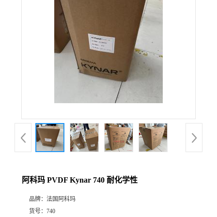
公
司
动
态
产
品
展
阿科玛 PVDF Kynar 740 耐化学性
厅
品牌：
法国阿科玛
证
货号：
740