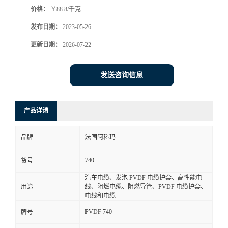
价格：
￥88.8/千克
书
发布日期：
2023-05-26
荣
更新日期：
2026-07-22
誉
发送咨询信息
联
产品详请
系
品牌
法国阿科玛
方
740
货号
式
汽车电缆、发泡 PVDF 电缆护套、高性能电
用途
线、阻燃电缆、阻燃导管、PVDF 电缆护套、
在
电线和电缆
PVDF 740
牌号
线