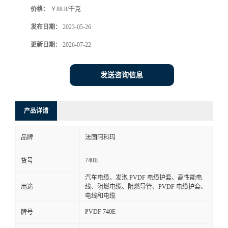
价格：
￥88.8/千克
书
发布日期：
2023-05-26
荣
更新日期：
2026-07-22
誉
发送咨询信息
联
产品详请
系
品牌
法国阿科玛
方
740E
货号
式
汽车电缆、发泡 PVDF 电缆护套、高性能电
用途
线、阻燃电缆、阻燃导管、PVDF 电缆护套、
在
电线和电缆
PVDF 740E
牌号
线