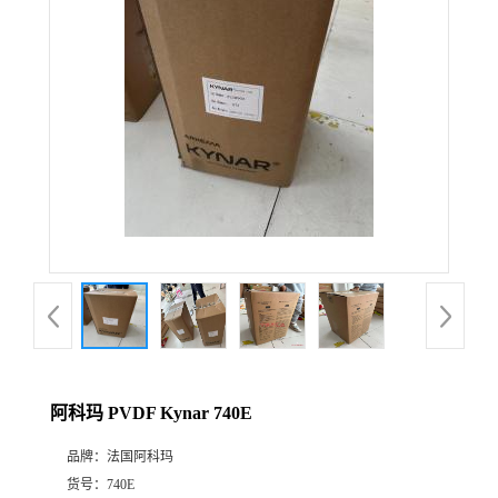
公
司
动
态
产
品
展
阿科玛 PVDF Kynar 740E
厅
品牌：
法国阿科玛
证
货号：
740E