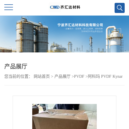
公
司
首
页
产品展厅
您当前的位置：
网站首页
>
产品展厅
>
PVDF
>
阿科玛 PVDF Kynar
公
740E
司
介
绍