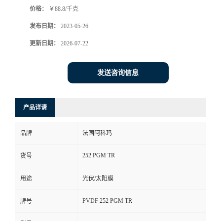
价格：
￥88.8/千克
书
发布日期：
2023-05-26
荣
更新日期：
2026-07-22
誉
发送咨询信息
联
产品详请
系
品牌
法国阿科玛
方
252 PGM TR
货号
式
用途
光伏/太阳膜
在
PVDF 252 PGM TR
牌号
线