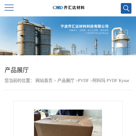
公
司
首
页
产品展厅
您当前的位置：
网站首页
>
产品展厅
>
PVDF
>
阿科玛 PVDF Kynar
公
252 PGM TR
司
介
绍