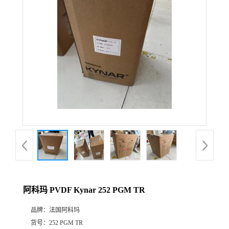
公
司
动
态
产
品
展
阿科玛 PVDF Kynar 252 PGM TR
厅
品牌：
法国阿科玛
证
货号：
252 PGM TR