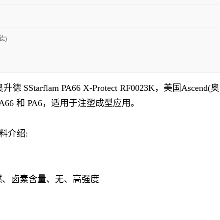
德)
奥升德
SStarflam
PA66 X-Protect RF0023K
，美国
Ascend
66 和 PA6，适用于注塑成型应用。
料介绍:
燃、卤素含量、无、高强度