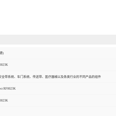
德)
F0023K
安全带系统、车门系统、传送带、医疗器械以及各类行业的不同产品的组件
ect RF0023K
F0023K