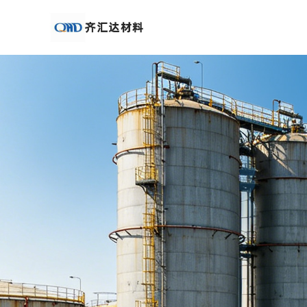
公
司
首
页
公
司
介
绍