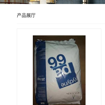
公
产品展厅
司
动
态
产
品
展
厅
证