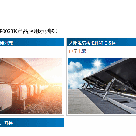
RF0023K
产品应用示列图：