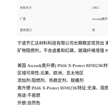
25KG
外形尺寸
留
厂家
Ascend(奥升
言
是否进口
否
宁波齐汇达材料科技有限公司长期稳定现货出 
矿物阻燃剂，不含卤素和红磷，玻璃纤维增强 PA
美国
Ascend(奥升德)
PA66
X-Protect RF0023K
材
区域可用性:北美、欧洲、亚太地区
添加剂:阻燃剂、热稳定剂、脱模剂
奥升德 PA66
X-Protect RF0023K
特征:无溴、阻
用途:不易燃
外貌:自然色