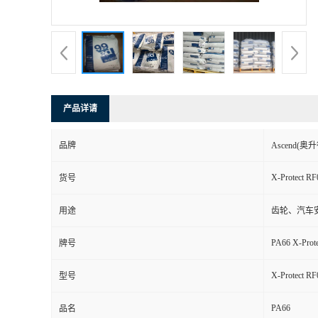
书
荣
誉
产品详请
联
品牌
Ascend(奥升
系
X-Protect R
货号
方
用途
齿轮、汽车
式
PA66 X-Prot
牌号
在
X-Protect R
型号
PA66
线
品名