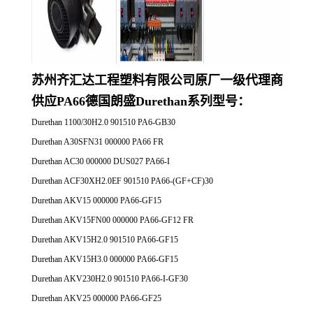
苏州齐汇达工程塑料有限公司原厂一
级代理商
供应
PA66德国朗盛Durethan系列
型号：
Durethan 1100/30H2.0 901510 PA6-GB30
Durethan A30SFN31 000000 PA66 FR
Durethan AC30 000000 DUS027 PA66-I
Durethan ACF30XH2.0EF 901510 PA66-(GF+CF)30
Durethan AKV15 000000 PA66-GF15
Durethan AKV15FN00 000000 PA66-GF12 FR
Durethan AKV15H2.0 901510 PA66-GF15
Durethan AKV15H3.0 000000 PA66-GF15
Durethan AKV230H2.0 901510 PA66-I-GF30
Durethan AKV25 000000 PA66-GF25