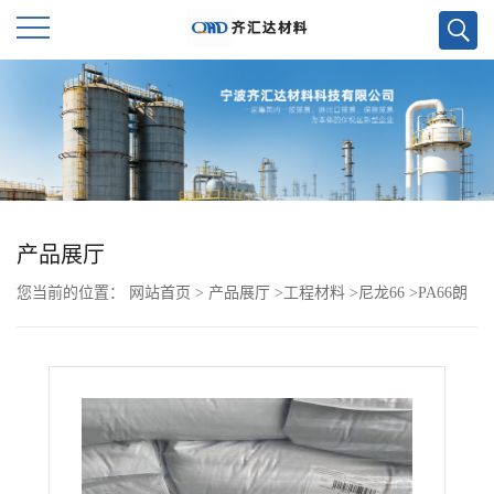
公
司
首
页
产品展厅
您当前的位置：
网站首页
>
产品展厅
>
工程材料
>
尼龙66
>
PA66朗
公
盛 DP AKV30FN00
司
介
绍