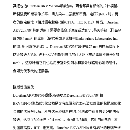
其还包括Durethan BKV25FN04聚酰胺6。两者都具有相似的拉伸模量、
断裂强度和断裂伸长率、简支梁冲击强度和密度。电压为600V时，两
者的耐电痕性（相对漏电起痕指数CTI A，IEC 60112）略高。Durethan
AKV25FN04特别适用于需要高热变形温度或达到V-0防火等级（样品厚
度为0.4 mm）的应用（依据美国测试机构Underwriters Laboratories Inc.
的UL 94可燃性测试）。Durethan BKV25FN04在0.75 mm的样品厚度下
防火等级为V-0。两种化合物均获得UL的f1认证（样品厚度不低于0.75
mm）。这意味着它们也适用于室外受到水和紫外线辐射影响的组件，
例如光伏系统的连接器。
阻燃性能更优
Durethan AKV30FN04聚酰胺66以及Durethan BKV30FN04和
BKV45FN04聚酰胺6化合物是含有红磷和约35％玻璃纤维的聚酰胺66化
合物的优良替代品。所有这三种材料在UL 94测试中都具有更好的防火
等级，达到了V-0标准（0.4 mm）。根据UL 746B，它们的耐热性（相
对温度指数，RTI）也更高。Durethan BKV45FN04含有45％的玻璃纤维