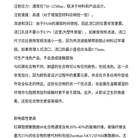
注射压力：通常在750~1250bar，取决于材料和产品设计。
注射速度：高速（对于增强型材料应稍低一些）。
流道和浇口：由于PA66的凝固时间很短，因此浇口的位置非常重要。
浇口孔径不要小于0.5*t（这里t为塑件厚度）。如果使用热流道，浇口
尺寸应比使用常规流道小一些，因为热流道能够帮助阻止材料过早凝
固。如果用潜入式浇口，浇口的最小直径应当是0.75mm。
可生产浅色产品，不会造成接触腐蚀
与红磷化合物不同，朗盛的化合物可以有任何颜色，包括浅色。这一点
非常加分，因为颜色是设计过程中的重要元素，并且在许多应用中是组
件安全标志的特征。这些化合物的另一个优点是，当金属在温暖潮湿的
环境中与阻燃添加剂接触时更不易于腐蚀。此外，从职业卫生的角度
看，这些化合物也更容易操作。
耐电痕性更高
红磷阻燃聚酰胺66化合物通常含有20％-40％的玻璃纤维。玻璃纤维含
量为25％的化合物的替代材料包括Durethan AKV25FN04聚酰胺66，尤