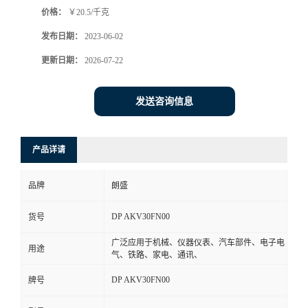
价格：
￥20.5/千克
书
发布日期：
2023-06-02
荣
更新日期：
2026-07-22
誉
发送咨询信息
联
产品详请
系
品牌
朗盛
方
DP AKV30FN00
货号
式
广泛应用于机械、仪器仪表、汽车部件、电子电
用途
气、铁路、家电、通讯、
在
DP AKV30FN00
牌号
线