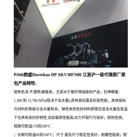
PA66朗盛Durethan DP AKV30FN00 江浙沪一级代理原厂原
包产品特性:
固有色泽;不透明;硬度高，尤其对于玻纤增強级别产品；拉伸模量：
1,300 到 15,700 MPa(取决于含水量);具有高抗震及抗裂性能，具体指标
与材料的等级与含水量有关。弹性体改性的材料即使在低含水量及低温
下也具有良好的韧性;动态载荷性能高;应力开裂行为良好；耐热性高；
短期可耐温170到200°C
；长期可耐温80到160°C；尺寸 度及尺寸稳定性良好，耐磨性能高；耐