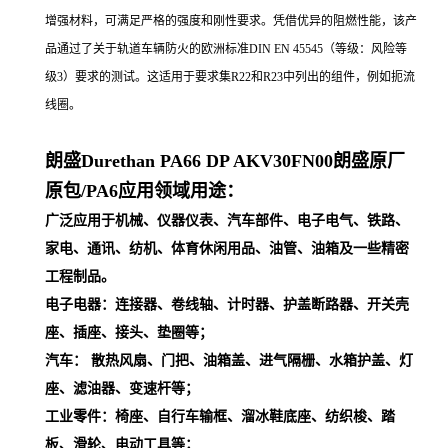
增强材料，可满足严格的强度和刚性要求。凭借优异的阻燃性能，该产
品通过了关于轨道车辆防火的欧洲标准DIN EN 45545（等级：风险等
级3）要求的测试。这适用于要求集R22和R23中列出的组件，例如扼流
线圈。
朗盛Durethan PA66
DP AKV30FN00
朗盛原厂
原包/PA6应用领域用途：
广泛应用于机械、仪器仪表、汽车部件、电子电气、铁路、
家电、通讯、纺机、体育休闲用品、油管、油箱及一些精密
工程制品。
电子电器：连接器、卷线轴、计时器、护盖断路器、开关壳
座、插座、接头、垫圈等；
汽车： 散热风扇、门把、油箱盖、进气隔栅、水箱护盖、灯
座、滤油器、变速杆等；
工业零件：椅座、自行车输框、溜冰鞋底座、纺织梭、踏
板、滑轮、电动工具等；