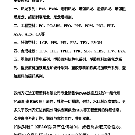
主要经营产品如下：
一、尼龙系列：PA6、PA66、透明尼龙、增强尼龙、阻燃尼龙、增强阻
燃尼龙、超韧耐寒尼龙、尼龙增韧剂。
二、工程塑料：PC、PC/ABS、PPO、PPE、POM、PBT、PET、
ASA、AES、CA等
三、特殊塑料： LCP、PPS、PEI、PPA、TPX、EVOH
四、合成橡胶：TPU、TPE、TPEE、TPR、SBS、SEBS、TPV、EVA.
五、塑胶原料导电系列、塑胶原料抗静电系列、塑胶原料加铁氟龙系
列、塑胶原料加铁氟龙加玻纤系列、塑胶原料加铁氟龙加碳纤系列、塑
胶原料加碳纤系列。
苏州齐汇达工程塑料有限公司专业销售供PA66朗盛,江浙沪一级代理
PA66朗盛 B30S
原厂原包，杜绝一切副牌，假料，水口料以次充新。更
多关于苏州齐汇达有限公司供应商供应PA66等工程塑料的详细信息，
欢迎来电咨询订购，期待与你的合作，共创双赢。
如果对我们的PA66朗盛
有任何疑问，或者想索取夫物性表、