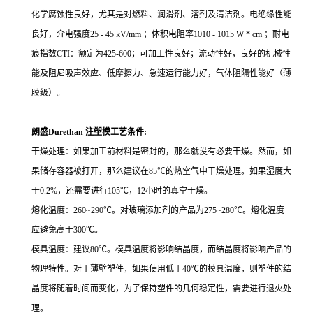
化学腐蚀性良好，尤其是对燃料、润滑剂、溶剂及清洁剂。电绝缘性能
良好，介电强度25 - 45 kV/mm ；体积电阻率1010 - 1015 W * cm ；耐电
痕指数CTI：额定为425-600；可加工性良好；流动性好，良好的机械性
能及阻尼吸声效应、低摩擦力、急速运行能力好，气体阻隔性能好（薄
膜级）。
朗盛Durethan 注塑模工艺条件:
干燥处理：如果加工前材料是密封的，那么就没有必要干燥。然而，如
果储存容器被打开，那么建议在85℃的热空气中干燥处理。如果湿度大
于0.2%，还需要进行105℃，12小时的真空干燥。
熔化温度：260~290℃。对玻璃添加剂的产品为275~280℃。熔化温度
应避免高于300℃。
模具温度：建议80℃。模具温度将影响结晶度，而结晶度将影响产品的
物理特性。对于薄壁塑件，如果使用低于40℃的模具温度，则塑件的结
晶度将随着时间而变化，为了保持塑件的几何稳定性，需要进行退火处
理。