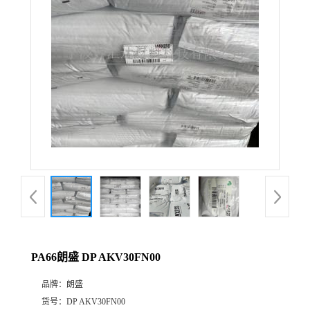
公
司
动
态
产
品
展
PA66朗盛 DP AKV30FN00
厅
品牌：
朗盛
证
货号：
DP AKV30FN00