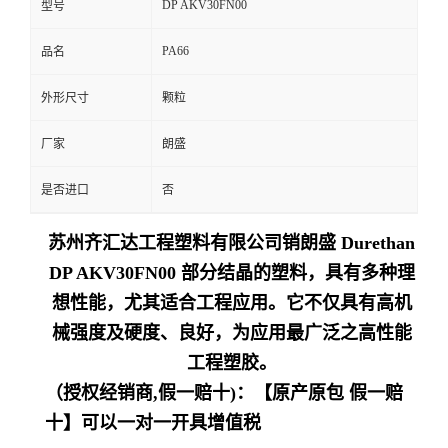
DP AKV30FN00
型号
留
PA66
品名
言
外形尺寸
颗粒
厂家
朗盛
是否进口
否
苏州齐汇达工程塑料有限公司销朗盛 Durethan
DP AKV30FN00 部分结晶的塑料，具有多种理
想性能，尤其适合工程应用。它不仅具有高机
械强度及硬度、良好，为应用最广泛之高性能
工程塑胶。
（授权经销商,假一赔十)：【原产原包 假一赔
十】可以一对一开具增值税