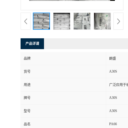
书
荣
誉
产品详请
联
品牌
朗盛
系
A30S
货号
方
用途
广泛应用于
式
A30S
牌号
在
A30S
型号
PA66
线
品名