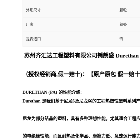
外形尺寸
颗粒
留
厂家
朗盛
言
是否进口
否
苏州齐汇达工程塑料有限公司销朗盛 Dureth
（授权经销商,假一赔十)：【原产原包 假一赔
DURETHAN (PA) 的性能介绍:
Durethan 是我们基于尼龙6及尼龙66的工程热塑性塑料系
尼龙为部分结晶的塑料，具有多种理想性能，尤其适合工程
的电绝缘性能，而且耐热及化学品、摩擦力低、急速运行能