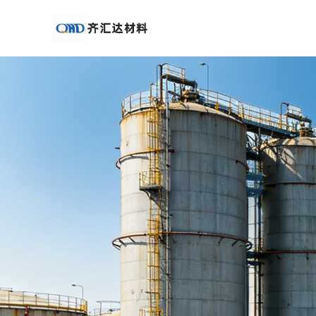
公
司
首
页
公
司
介
绍