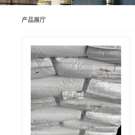
公
产品展厅
司
动
态
产
品
展
厅
证