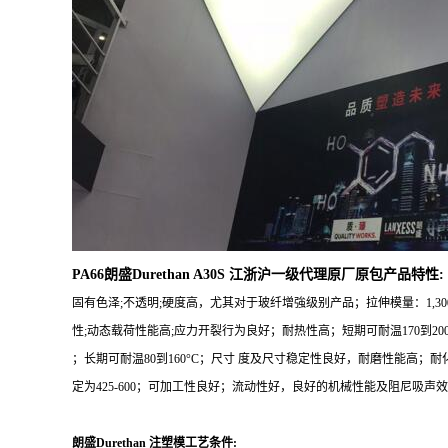
PA66朗盛Durethan A30S 江浙沪一级代理原厂原包产品特性:
固有色泽;不透明;硬度高，尤其对于玻纤增強级别产品；拉伸模量：1,30
性;动态载荷性能高;应力开裂行为良好；耐热性高；短期可耐温170到200
；长期可耐温80到160°C；尺寸 度及尺寸稳定性良好，耐磨性能高；耐化学腐
定为425-600；可加工性良好；流动性好，良好的机械性能及阻尼吸
朗盛Durethan 注塑模工艺条件: