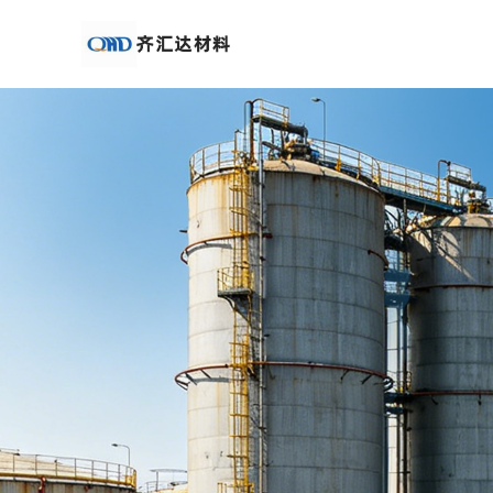
公
司
首
页
公
司
介
绍