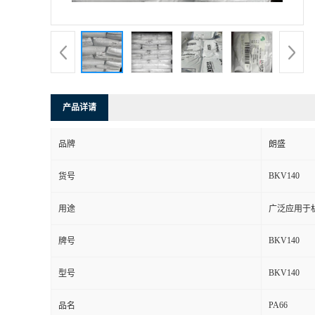
书
荣
誉
产品详请
联
品牌
朗盛
系
BKV140
货号
方
用途
广泛应用于
式
BKV140
牌号
在
BKV140
型号
PA66
线
品名