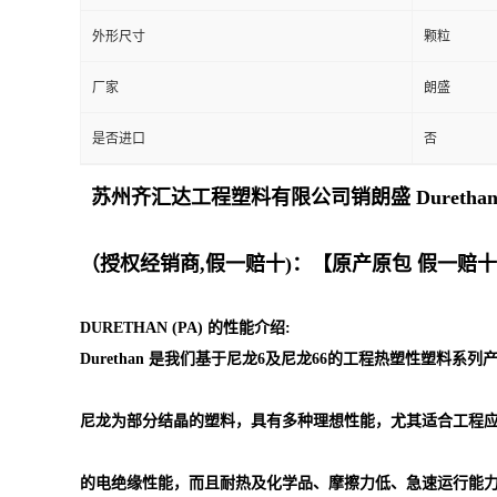
外形尺寸
颗粒
留
厂家
朗盛
言
是否进口
否
苏州齐汇达工程塑料有限公司销朗盛 Duret
（授权经销商,假一赔十)：【原产原包 假一赔
DURETHAN (PA) 的性能介绍:
Durethan 是我们基于尼龙6及尼龙66的工程热塑性塑料系
尼龙为部分结晶的塑料，具有多种理想性能，尤其适合工程
的电绝缘性能，而且耐热及化学品、摩擦力低、急速运行能