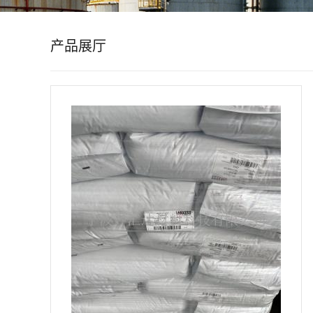
公
产品展厅
司
动
态
产
品
展
厅
证