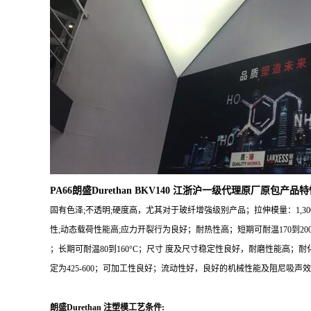
PA66朗盛Durethan BKV140 江浙沪一级代理原厂原包产品特
固有色泽;不透明;硬度高，尤其对于玻纤增強级别产品；拉伸模量：1,30
性;动态载荷性能高;应力开裂行为良好；耐热性高；短期可耐温170到200
；长期可耐温80到160°C；尺寸 度及尺寸稳定性良好，耐磨性能高；耐化学腐
定为425-600；可加工性良好；流动性好，良好的机械性能及阻尼吸
朗盛Durethan 注塑模工艺条件: