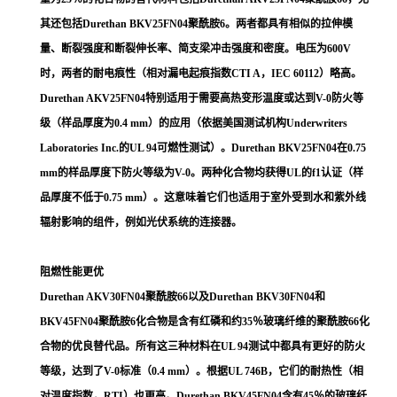
其还包括Durethan BKV25FN04聚酰胺6。两者都具有相似的拉伸模
量、断裂强度和断裂伸长率、简支梁冲击强度和密度。电压为600V
时，两者的耐电痕性（相对漏电起痕指数CTI A，IEC 60112）略高。
Durethan AKV25FN04特别适用于需要高热变形温度或达到V-0防火等
级（样品厚度为0.4 mm）的应用（依据美国测试机构Underwriters
Laboratories Inc.的UL 94可燃性测试）。Durethan BKV25FN04在0.75
mm的样品厚度下防火等级为V-0。两种化合物均获得UL的f1认证（样
品厚度不低于0.75 mm）。这意味着它们也适用于室外受到水和紫外线
辐射影响的组件，例如光伏系统的连接器。
阻燃性能更优
Durethan AKV30FN04聚酰胺66以及Durethan BKV30FN04和
BKV45FN04聚酰胺6化合物是含有红磷和约35％玻璃纤维的聚酰胺66化
合物的优良替代品。所有这三种材料在UL 94测试中都具有更好的防火
等级，达到了V-0标准（0.4 mm）。根据UL 746B，它们的耐热性（相
对温度指数，RTI）也更高。Durethan BKV45FN04含有45％的玻璃纤