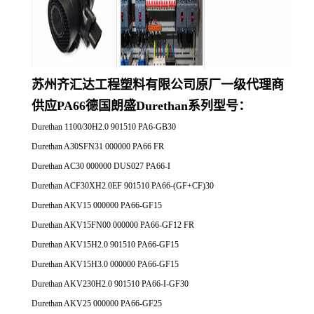
苏州齐汇达工程塑料有限公司原厂一
级代理商
供应
PA66德国朗盛Durethan系列
型号：
Durethan 1100/30H2.0 901510 PA6-GB30
Durethan A30SFN31 000000 PA66 FR
Durethan AC30 000000 DUS027 PA66-I
Durethan ACF30XH2.0EF 901510 PA66-(GF+CF)30
Durethan AKV15 000000 PA66-GF15
Durethan AKV15FN00 000000 PA66-GF12 FR
Durethan AKV15H2.0 901510 PA66-GF15
Durethan AKV15H3.0 000000 PA66-GF15
Durethan AKV230H2.0 901510 PA66-I-GF30
Durethan AKV25 000000 PA66-GF25