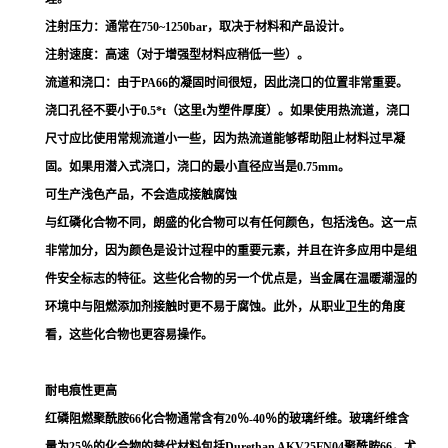
注射压力：通常在750~1250bar，取决于材料和产品设计。
注射速度：高速（对于增强型材料应稍低一些）。
流道和浇口：由于PA66的凝固时间很短，因此浇口的位置非常重要。
浇口孔径不要小于0.5*t（这里t为塑件厚度）。如果使用热流道，浇口
尺寸应比使用常规流道小一些，因为热流道能够帮助阻止材料过早凝
固。如果用潜入式浇口，浇口的最小直径应当是0.75mm。
可生产浅色产品，不会造成接触腐蚀
与红磷化合物不同，朗盛的化合物可以有任何颜色，包括浅色。这一点
非常加分，因为颜色是设计过程中的重要元素，并且在许多应用中是组
件安全标志的特征。这些化合物的另一个优点是，当金属在温暖潮湿的
环境中与阻燃添加剂接触时更不易于腐蚀。此外，从职业卫生的角度
看，这些化合物也更容易操作。
耐电痕性更高
红磷阻燃聚酰胺66化合物通常含有20％-40％的玻璃纤维。玻璃纤维含
量为25％的化合物的替代材料包括Durethan AKV25FN04聚酰胺66，尤