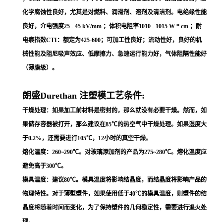
化学腐蚀性良好，尤其是对燃料、润滑剂、溶剂及清洁剂。电绝缘性能
良好，介电强度25 - 45 kV/mm ；体积电阻率1010 - 1015 W * cm ；耐
电痕指数CTI：额定为425-600；可加工性良好；流动性好，良好的机
械性能及阻尼吸声效应、低摩擦力、急速运行能力好，气体阻隔性能好
（薄膜级）。
朗盛Durethan 注塑模工艺条件:
干燥处理：如果加工前材料是密封的，那么就没有必要干燥。然而，如
果储存容器被打开，那么建议在85℃的热空气中干燥处理。如果湿度大
于0.2%，还需要进行105℃，12小时的真空干燥。
熔化温度：260~290℃。对玻璃添加剂的产品为275~280℃。熔化温度应
避免高于300℃。
模具温度：建议80℃。模具温度将影响结晶度，而结晶度将影响产品的
物理特性。对于薄壁塑件，如果使用低于40℃的模具温度，则塑件的结
晶度将随着时间而变化，为了保持塑件的几何稳定性，需要进行退火处
理。