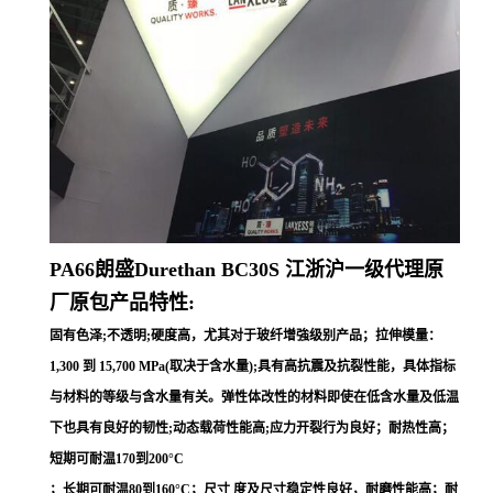
PA66朗盛Durethan
BC30S
江浙沪一级代理原
厂原包产品特性:
固有色泽;不透明;硬度高，尤其对于玻纤增強级别产品；拉伸模量：
1,300 到 15,700 MPa(取决于含水量);具有高抗震及抗裂性能，具体指标
与材料的等级与含水量有关。弹性体改性的材料即使在低含水量及低温
下也具有良好的韧性;动态载荷性能高;应力开裂行为良好；耐热性高；
短期可耐温170到200°C
；长期可耐温80到160°C；尺寸 度及尺寸稳定性良好，耐磨性能高；耐