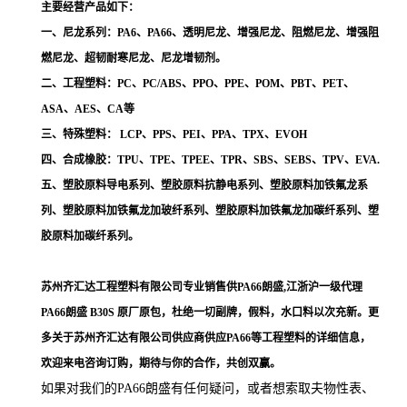
主要经营产品如下：
一、尼龙系列：PA6、PA66、透明尼龙、增强尼龙、阻燃尼龙、增强阻
燃尼龙、超韧耐寒尼龙、尼龙增韧剂。
二、工程塑料：PC、PC/ABS、PPO、PPE、POM、PBT、PET、
ASA、AES、CA等
三、特殊塑料： LCP、PPS、PEI、PPA、TPX、EVOH
四、合成橡胶：TPU、TPE、TPEE、TPR、SBS、SEBS、TPV、EVA.
五、塑胶原料导电系列、塑胶原料抗静电系列、塑胶原料加铁氟龙系
列、塑胶原料加铁氟龙加玻纤系列、塑胶原料加铁氟龙加碳纤系列、塑
胶原料加碳纤系列。
苏州齐汇达工程塑料有限公司专业销售供PA66朗盛,江浙沪一级代理
PA66朗盛 B30S
原厂原包，杜绝一切副牌，假料，水口料以次充新。更
多关于苏州齐汇达有限公司供应商供应PA66等工程塑料的详细信息，
欢迎来电咨询订购，期待与你的合作，共创双赢。
如果对我们的PA66朗盛
有任何疑问，或者想索取夫物性表、