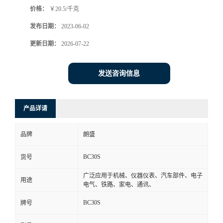
价格：
￥20.5/千克
书
发布日期：
2023-06-02
荣
更新日期：
2026-07-22
誉
发送咨询信息
联
产品详请
系
品牌
朗盛
方
BC30S
货号
式
广泛应用于机械、仪器仪表、汽车部件、电子
用途
电气、铁路、家电、通讯、
在
BC30S
牌号
线