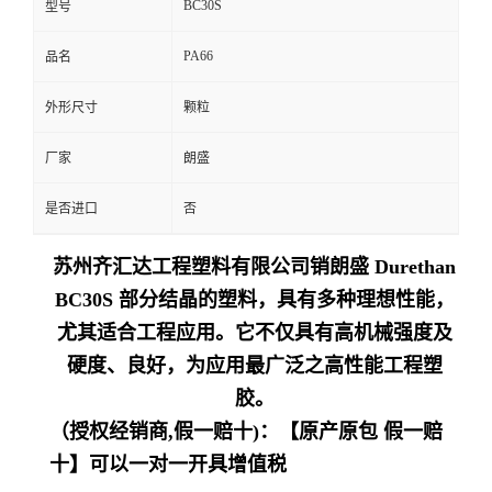
BC30S
型号
留
PA66
品名
言
外形尺寸
颗粒
厂家
朗盛
是否进口
否
苏州齐汇达工程塑料有限公司销朗盛 Durethan
BC30S 部分结晶的塑料，具有多种理想性能，
尤其适合工程应用。它不仅具有高机械强度及
硬度、良好，为应用最广泛之高性能工程塑
胶。
（授权经销商,假一赔十)：【原产原包 假一赔
十】可以一对一开具增值税