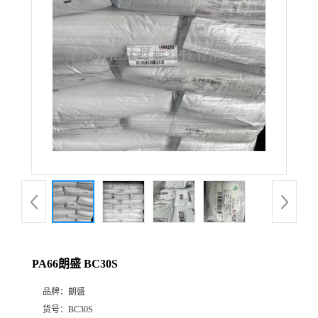
公
司
动
态
产
品
展
PA66朗盛 BC30S
厅
品牌：
朗盛
证
货号：
BC30S