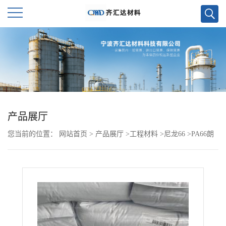
公
司
首
页
产品展厅
您当前的位置：
网站首页
>
产品展厅
>
工程材料
>
尼龙66
>
PA66朗
公
盛 BC30S
司
介
绍