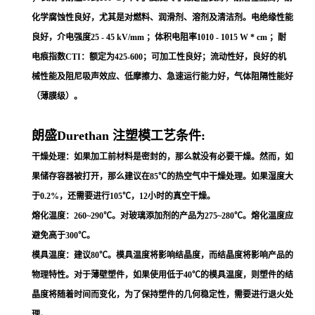
化学腐蚀性良好，尤其是对燃料、润滑剂、溶剂及清洁剂。电绝缘性能
良好，介电强度25 - 45 kV/mm ；体积电阻率1010 - 1015 W * cm ；耐
电痕指数CTI：额定为425-600；可加工性良好；流动性好，良好的机
械性能及阻尼吸声效应、低摩擦力、急速运行能力好，气体阻隔性能好
（薄膜级）。
朗盛Durethan 注塑模工艺条件:
干燥处理：如果加工前材料是密封的，那么就没有必要干燥。然而，如
果储存容器被打开，那么建议在85℃的热空气中干燥处理。如果湿度大
于0.2%，还需要进行105℃，12小时的真空干燥。
熔化温度：260~290℃。对玻璃添加剂的产品为275~280℃。熔化温度应
避免高于300℃。
模具温度：建议80℃。模具温度将影响结晶度，而结晶度将影响产品的
物理特性。对于薄壁塑件，如果使用低于40℃的模具温度，则塑件的结
晶度将随着时间而变化，为了保持塑件的几何稳定性，需要进行退火处
理。