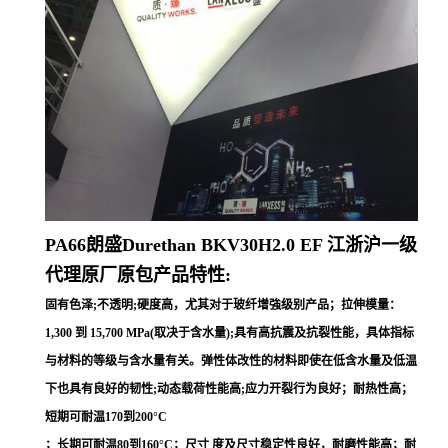
PA66朗盛Durethan
BKV30H2.0 EF
江浙沪一级
代理原厂原包产品特性:
固有色泽;不透明;硬度高，尤其对于玻纤增強级别产品；拉伸模量：
1,300 到 15,700 MPa(取决于含水量);具有高抗震及抗裂性能，具体指标
与材料的等级与含水量有关。弹性体改性的材料即使在低含水量及低温
下也具有良好的韧性;动态载荷性能高;应力开裂行为良好；耐热性高；
短期可耐温170到200°C
；长期可耐温80到160°C；尺寸 度及尺寸稳定性良好，耐磨性能高；耐