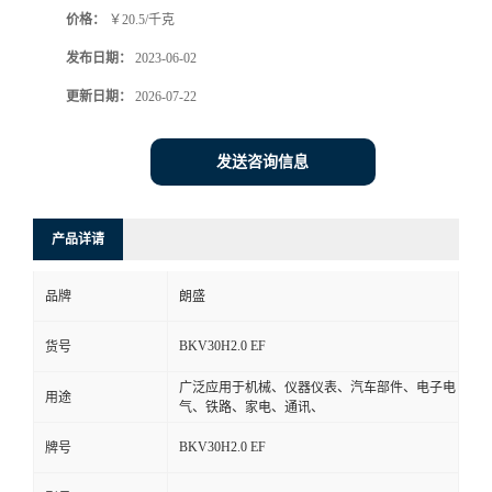
价格：
￥20.5/千克
书
发布日期：
2023-06-02
荣
更新日期：
2026-07-22
誉
发送咨询信息
联
产品详请
系
品牌
朗盛
方
BKV30H2.0 EF
货号
式
广泛应用于机械、仪器仪表、汽车部件、电子电
用途
气、铁路、家电、通讯、
在
BKV30H2.0 EF
牌号
线