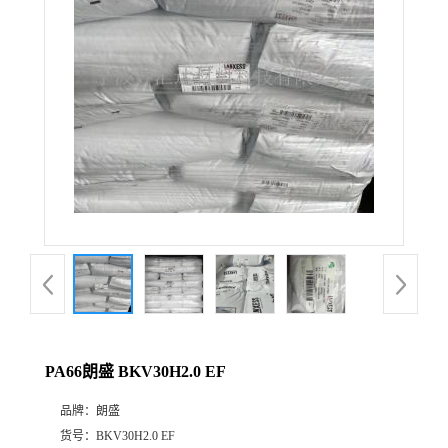
公
司
动
态
产
品
展
PA66朗盛 BKV30H2.0 EF
厅
品牌：
朗盛
证
货号：
BKV30H2.0 EF