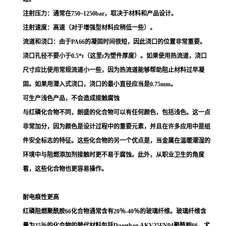
注射压力：通常在750~1250bar，取决于材料和产品设计。
注射速度：高速（对于增强型材料应稍低一些）。
流道和浇口：由于PA66的凝固时间很短，因此浇口的位置非常重要。
浇口孔径不要小于0.5*t（这里t为塑件厚度）。如果使用热流道，浇口
尺寸应比使用常规流道小一些，因为热流道能够帮助阻止材料过早凝
固。如果用潜入式浇口，浇口的最小直径应当是0.75mm。
可生产浅色产品，不会造成接触腐蚀
与红磷化合物不同，朗盛的化合物可以有任何颜色，包括浅色。这一点
非常加分，因为颜色是设计过程中的重要元素，并且在许多应用中是组
件安全标志的特征。这些化合物的另一个优点是，当金属在温暖潮湿的
环境中与阻燃添加剂接触时更不易于腐蚀。此外，从职业卫生的角度
看，这些化合物也更容易操作。
耐电痕性更高
红磷阻燃聚酰胺66化合物通常含有20％-40％的玻璃纤维。玻璃纤维含
量为25％的化合物的替代材料包括Durethan AKV25FN04聚酰胺66，尤