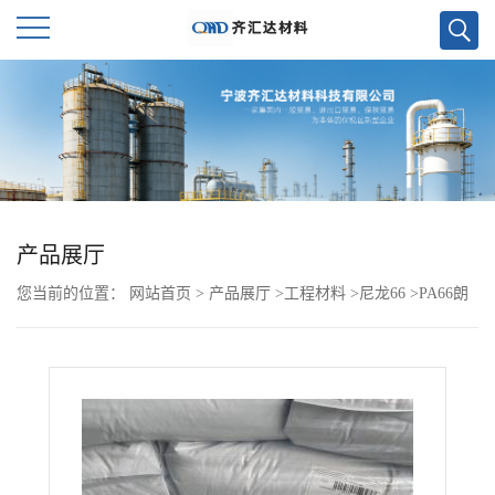
公
司
首
页
产品展厅
您当前的位置：
网站首页
>
产品展厅
>
工程材料
>
尼龙66
>
PA66朗
公
盛 BKV30H2.0 EF
司
介
绍