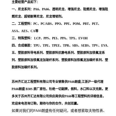
主要经营产品如下：
一、尼龙系列：PA6、PA66、透明尼龙、增强尼龙、阻燃尼龙、增强阻
燃尼龙、超韧耐寒尼龙、尼龙增韧剂。
二、工程塑料：PC、PC/ABS、PPO、PPE、POM、PBT、PET、
ASA、AES、CA等
三、特殊塑料： LCP、PPS、PEI、PPA、TPX、EVOH
四、合成橡胶：TPU、TPE、TPEE、TPR、SBS、SEBS、TPV、EVA.
五、塑胶原料导电系列、塑胶原料抗静电系列、塑胶原料加铁氟龙系
列、塑胶原料加铁氟龙加玻纤系列、塑胶原料加铁氟龙加碳纤系列、塑
胶原料加碳纤系列。
苏州齐汇达工程塑料有限公司专业销售供PA66朗盛,江浙沪一级代理
PA66朗盛 B30S
原厂原包，杜绝一切副牌，假料，水口料以次充新。更
多关于苏州齐汇达有限公司供应商供应PA66等工程塑料的详细信息，
欢迎来电咨询订购，期待与你的合作，共创双赢。
如果对我们的PA66朗盛
有任何疑问，或者想索取夫物性表、