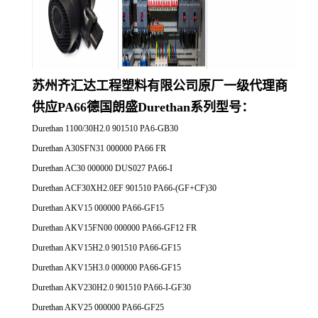
苏州齐汇达工程塑料有限公司原厂一
级代理商
供应
PA66德国朗盛Durethan系列
型号：
Durethan 1100/30H2.0 901510 PA6-GB30
Durethan A30SFN31 000000 PA66 FR
Durethan AC30 000000 DUS027 PA66-I
Durethan ACF30XH2.0EF 901510 PA66-(GF+CF)30
Durethan AKV15 000000 PA66-GF15
Durethan AKV15FN00 000000 PA66-GF12 FR
Durethan AKV15H2.0 901510 PA66-GF15
Durethan AKV15H3.0 000000 PA66-GF15
Durethan AKV230H2.0 901510 PA66-I-GF30
Durethan AKV25 000000 PA66-GF25