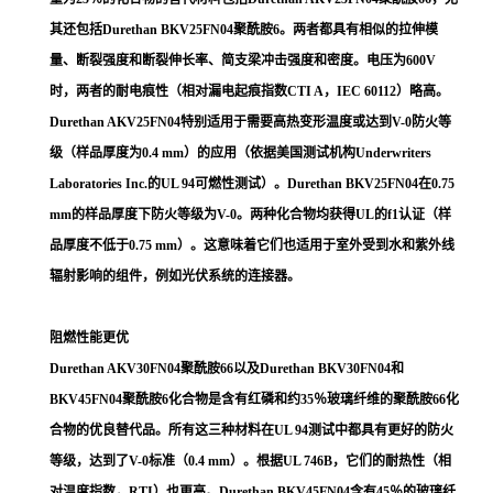
其还包括Durethan BKV25FN04聚酰胺6。两者都具有相似的拉伸模
量、断裂强度和断裂伸长率、简支梁冲击强度和密度。电压为600V
时，两者的耐电痕性（相对漏电起痕指数CTI A，IEC 60112）略高。
Durethan AKV25FN04特别适用于需要高热变形温度或达到V-0防火等
级（样品厚度为0.4 mm）的应用（依据美国测试机构Underwriters
Laboratories Inc.的UL 94可燃性测试）。Durethan BKV25FN04在0.75
mm的样品厚度下防火等级为V-0。两种化合物均获得UL的f1认证（样
品厚度不低于0.75 mm）。这意味着它们也适用于室外受到水和紫外线
辐射影响的组件，例如光伏系统的连接器。
阻燃性能更优
Durethan AKV30FN04聚酰胺66以及Durethan BKV30FN04和
BKV45FN04聚酰胺6化合物是含有红磷和约35％玻璃纤维的聚酰胺66化
合物的优良替代品。所有这三种材料在UL 94测试中都具有更好的防火
等级，达到了V-0标准（0.4 mm）。根据UL 746B，它们的耐热性（相
对温度指数，RTI）也更高。Durethan BKV45FN04含有45％的玻璃纤