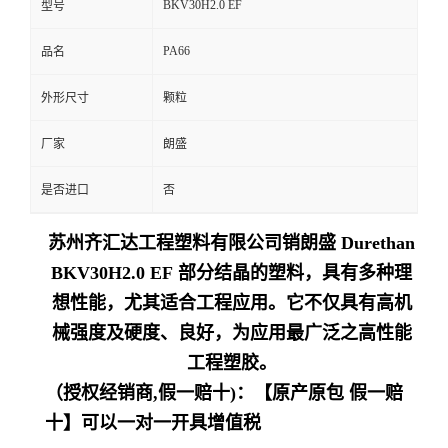
BKV30H2.0 EF
型号
留
PA66
品名
言
外形尺寸
颗粒
厂家
朗盛
是否进口
否
苏州齐汇达工程塑料有限公司销朗盛 Durethan
BKV30H2.0 EF 部分结晶的塑料，具有多种理
想性能，尤其适合工程应用。它不仅具有高机
械强度及硬度、良好，为应用最广泛之高性能
工程塑胶。
（授权经销商,假一赔十)：【原产原包 假一赔
十】可以一对一开具增值税