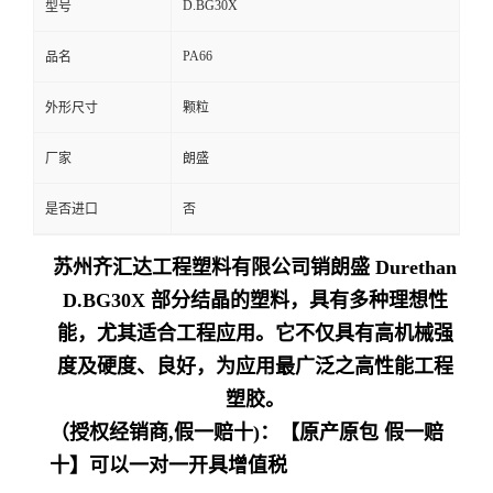
D.BG30X
型号
留
PA66
品名
言
外形尺寸
颗粒
厂家
朗盛
是否进口
否
苏州齐汇达工程塑料有限公司销朗盛 Durethan
D.BG30X 部分结晶的塑料，具有多种理想性
能，尤其适合工程应用。它不仅具有高机械强
度及硬度、良好，为应用最广泛之高性能工程
塑胶。
（授权经销商,假一赔十)：【原产原包 假一赔
十】可以一对一开具增值税