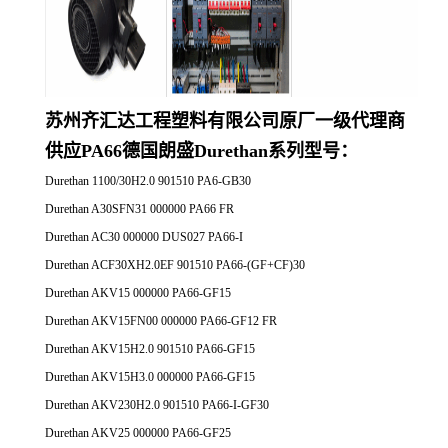
苏州齐汇达工程塑料有限公司原厂一
级代理商
供应
PA66德国朗盛Durethan系列
型号：
Durethan 1100/30H2.0 901510 PA6-GB30
Durethan A30SFN31 000000 PA66 FR
Durethan AC30 000000 DUS027 PA66-I
Durethan ACF30XH2.0EF 901510 PA66-(GF+CF)30
Durethan AKV15 000000 PA66-GF15
Durethan AKV15FN00 000000 PA66-GF12 FR
Durethan AKV15H2.0 901510 PA66-GF15
Durethan AKV15H3.0 000000 PA66-GF15
Durethan AKV230H2.0 901510 PA66-I-GF30
Durethan AKV25 000000 PA66-GF25