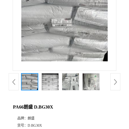
公
司
动
态
产
品
展
PA66朗盛 D.BG30X
厅
品牌：
朗盛
证
货号：
D.BG30X