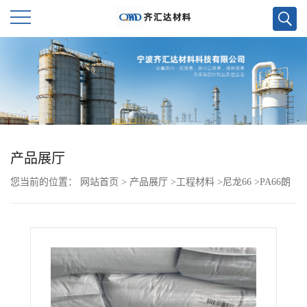
公
司
首
页
产品展厅
您当前的位置：
网站首页
>
产品展厅
>
工程材料
>
尼龙66
>
PA66朗
公
盛 D.BG30X
司
介
绍