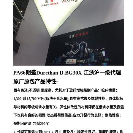
PA66朗盛Durethan
D.BG30X
江浙沪一级代理
原厂原包产品特性:
固有色泽;不透明;硬度高，尤其对于玻纤增強级别产品；拉伸模量：
1,300 到 15,700 MPa(取决于含水量);具有高抗震及抗裂性能，具体指标
与材料的等级与含水量有关。弹性体改性的材料即使在低含水量及低温
下也具有良好的韧性;动态载荷性能高;应力开裂行为良好；耐热性高；
短期可耐温170到200°C
；长期可耐温80到160°C；尺寸 度及尺寸稳定性良好，耐磨性能高；耐