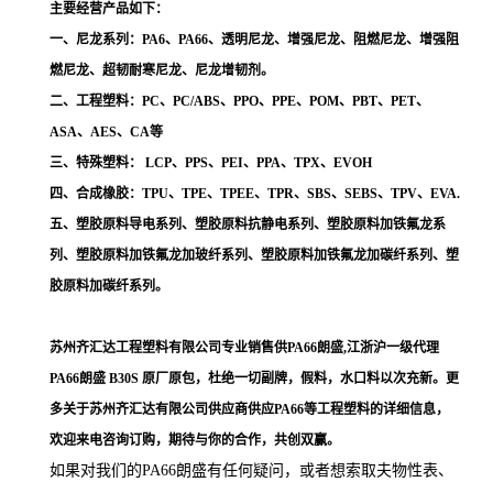
主要经营产品如下：
一、尼龙系列：PA6、PA66、透明尼龙、增强尼龙、阻燃尼龙、增强阻
燃尼龙、超韧耐寒尼龙、尼龙增韧剂。
二、工程塑料：PC、PC/ABS、PPO、PPE、POM、PBT、PET、
ASA、AES、CA等
三、特殊塑料： LCP、PPS、PEI、PPA、TPX、EVOH
四、合成橡胶：TPU、TPE、TPEE、TPR、SBS、SEBS、TPV、EVA.
五、塑胶原料导电系列、塑胶原料抗静电系列、塑胶原料加铁氟龙系
列、塑胶原料加铁氟龙加玻纤系列、塑胶原料加铁氟龙加碳纤系列、塑
胶原料加碳纤系列。
苏州齐汇达工程塑料有限公司专业销售供PA66朗盛,江浙沪一级代理
PA66朗盛 B30S
原厂原包，杜绝一切副牌，假料，水口料以次充新。更
多关于苏州齐汇达有限公司供应商供应PA66等工程塑料的详细信息，
欢迎来电咨询订购，期待与你的合作，共创双赢。
如果对我们的PA66朗盛
有任何疑问，或者想索取夫物性表、