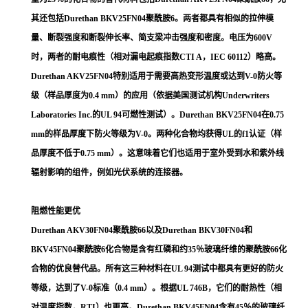
其还包括Durethan BKV25FN04聚酰胺6。两者都具有相似的拉伸模
量、断裂强度和断裂伸长率、简支梁冲击强度和密度。电压为600V
时，两者的耐电痕性（相对漏电起痕指数CTI A，IEC 60112）略高。
Durethan AKV25FN04特别适用于需要高热变形温度或达到V-0防火等
级（样品厚度为0.4 mm）的应用（依据美国测试机构Underwriters
Laboratories Inc.的UL 94可燃性测试）。Durethan BKV25FN04在0.75
mm的样品厚度下防火等级为V-0。两种化合物均获得UL的f1认证（样
品厚度不低于0.75 mm）。这意味着它们也适用于室外受到水和紫外线
辐射影响的组件，例如光伏系统的连接器。
阻燃性能更优
Durethan AKV30FN04聚酰胺66以及Durethan BKV30FN04和
BKV45FN04聚酰胺6化合物是含有红磷和约35％玻璃纤维的聚酰胺66化
合物的优良替代品。所有这三种材料在UL 94测试中都具有更好的防火
等级，达到了V-0标准（0.4 mm）。根据UL 746B，它们的耐热性（相
对温度指数，RTI）也更高。Durethan BKV45FN04含有45％的玻璃纤