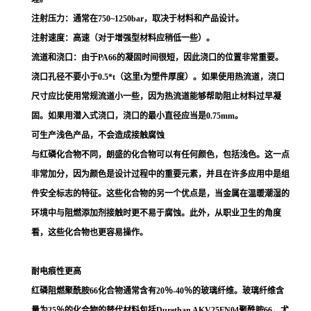
注射压力：通常在750~1250bar，取决于材料和产品设计。
注射速度：高速（对于增强型材料应稍低一些）。
流道和浇口：由于PA66的凝固时间很短，因此浇口的位置非常重要。
浇口孔径不要小于0.5*t（这里t为塑件厚度）。如果使用热流道，浇口
尺寸应比使用常规流道小一些，因为热流道能够帮助阻止材料过早凝
固。如果用潜入式浇口，浇口的最小直径应当是0.75mm。
可生产浅色产品，不会造成接触腐蚀
与红磷化合物不同，朗盛的化合物可以有任何颜色，包括浅色。这一点
非常加分，因为颜色是设计过程中的重要元素，并且在许多应用中是组
件安全标志的特征。这些化合物的另一个优点是，当金属在温暖潮湿的
环境中与阻燃添加剂接触时更不易于腐蚀。此外，从职业卫生的角度
看，这些化合物也更容易操作。
耐电痕性更高
红磷阻燃聚酰胺66化合物通常含有20％-40％的玻璃纤维。玻璃纤维含
量为25％的化合物的替代材料包括Durethan AKV25FN04聚酰胺66，尤