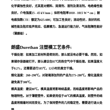
化学腐蚀性良好，尤其是对燃料、润滑剂、溶剂及清洁剂。电绝缘性能
良好，介电强度25 - 45 kV/mm ；体积电阻率1010 - 1015 W * cm ；耐
电痕指数CTI：额定为425-600；可加工性良好；流动性好，良好的机
械性能及阻尼吸声效应、低摩擦力、急速运行能力好，气体阻隔性能好
（薄膜级）。
朗盛Durethan 注塑模工艺条件:
干燥处理：如果加工前材料是密封的，那么就没有必要干燥。然而，如
果储存容器被打开，那么建议在85℃的热空气中干燥处理。如果湿度大
于0.2%，还需要进行105℃，12小时的真空干燥。
熔化温度：260~290℃。对玻璃添加剂的产品为275~280℃。熔化温度应
避免高于300℃。
模具温度：建议80℃。模具温度将影响结晶度，而结晶度将影响产品的
物理特性。对于薄壁塑件，如果使用低于40℃的模具温度，则塑件的结
晶度将随着时间而变化，为了保持塑件的几何稳定性，需要进行退火处
理。