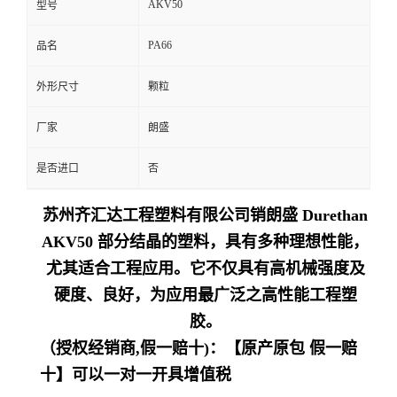
AKV50
型号
留
PA66
品名
言
外形尺寸
颗粒
厂家
朗盛
是否进口
否
苏州齐汇达工程塑料有限公司销朗盛 Durethan
AKV50 部分结晶的塑料，具有多种理想性能，
尤其适合工程应用。它不仅具有高机械强度及
硬度、良好，为应用最广泛之高性能工程塑
胶。
（授权经销商,假一赔十)：【原产原包 假一赔
十】可以一对一开具增值税