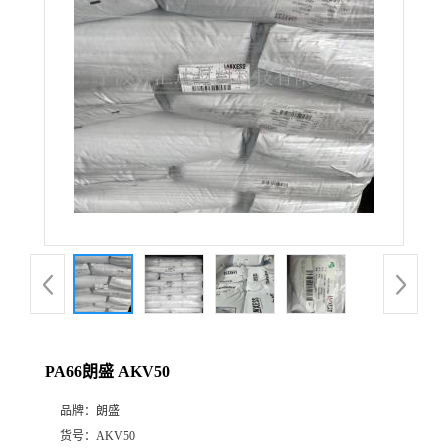
公
司
动
态
产
品
展
PA66朗盛 AKV50
厅
品牌：
朗盛
证
货号：
AKV50