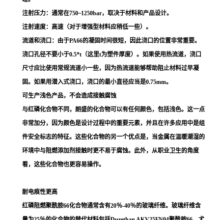
注射压力：通常在750~1250bar，取决于材料和产品设计。
注射速度：高速（对于增强型材料应稍低一些）。
流道和浇口：由于PA66的凝固时间很短，因此浇口的位置非常重要。
浇口孔径不要小于0.5*t（这里t为塑件厚度）。如果使用热流道，浇口
尺寸应比使用常规流道小一些，因为热流道能够帮助阻止材料过早凝
固。如果用潜入式浇口，浇口的最小直径应当是0.75mm。
可生产浅色产品，不会造成接触腐蚀
与红磷化合物不同，朗盛的化合物可以有任何颜色，包括浅色。这一点
非常加分，因为颜色是设计过程中的重要元素，并且在许多应用中是组
件安全标志的特征。这些化合物的另一个优点是，当金属在温暖潮湿的
环境中与阻燃添加剂接触时更不易于腐蚀。此外，从职业卫生的角度
看，这些化合物也更容易操作。
耐电痕性更高
红磷阻燃聚酰胺66化合物通常含有20％-40％的玻璃纤维。玻璃纤维含
量为25％的化合物的替代材料包括Durethan AKV25FN04聚酰胺66，尤