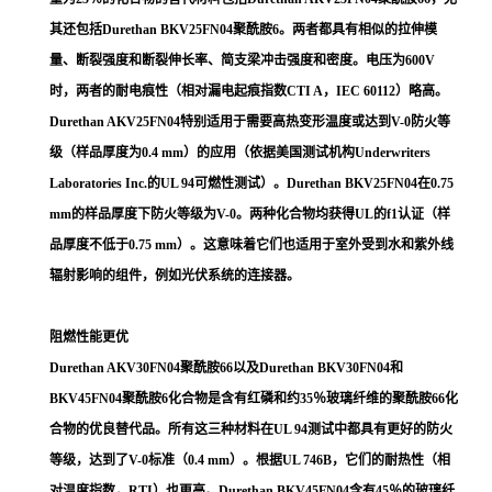
其还包括Durethan BKV25FN04聚酰胺6。两者都具有相似的拉伸模
量、断裂强度和断裂伸长率、简支梁冲击强度和密度。电压为600V
时，两者的耐电痕性（相对漏电起痕指数CTI A，IEC 60112）略高。
Durethan AKV25FN04特别适用于需要高热变形温度或达到V-0防火等
级（样品厚度为0.4 mm）的应用（依据美国测试机构Underwriters
Laboratories Inc.的UL 94可燃性测试）。Durethan BKV25FN04在0.75
mm的样品厚度下防火等级为V-0。两种化合物均获得UL的f1认证（样
品厚度不低于0.75 mm）。这意味着它们也适用于室外受到水和紫外线
辐射影响的组件，例如光伏系统的连接器。
阻燃性能更优
Durethan AKV30FN04聚酰胺66以及Durethan BKV30FN04和
BKV45FN04聚酰胺6化合物是含有红磷和约35％玻璃纤维的聚酰胺66化
合物的优良替代品。所有这三种材料在UL 94测试中都具有更好的防火
等级，达到了V-0标准（0.4 mm）。根据UL 746B，它们的耐热性（相
对温度指数，RTI）也更高。Durethan BKV45FN04含有45％的玻璃纤