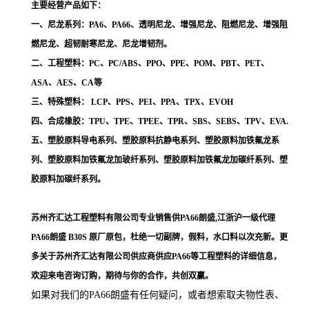
主要经营产品如下：
一、尼龙系列：PA6、PA66、透明尼龙、增强尼龙、阻燃尼龙、增强阻
燃尼龙、超韧耐寒尼龙、尼龙增韧剂。
二、工程塑料：PC、PC/ABS、PPO、PPE、POM、PBT、PET、
ASA、AES、CA等
三、特殊塑料： LCP、PPS、PEI、PPA、TPX、EVOH
四、合成橡胶：TPU、TPE、TPEE、TPR、SBS、SEBS、TPV、EVA.
五、塑胶原料导电系列、塑胶原料抗静电系列、塑胶原料加铁氟龙系
列、塑胶原料加铁氟龙加玻纤系列、塑胶原料加铁氟龙加碳纤系列、塑
胶原料加碳纤系列。
苏州齐汇达工程塑料有限公司专业销售供PA66朗盛,江浙沪一级代理
PA66朗盛 B30S
原厂原包，杜绝一切副牌，假料，水口料以次充新。更
多关于苏州齐汇达有限公司供应商供应PA66等工程塑料的详细信息，
欢迎来电咨询订购，期待与你的合作，共创双赢。
如果对我们的PA66朗盛
有任何疑问，或者想索取夫物性表、