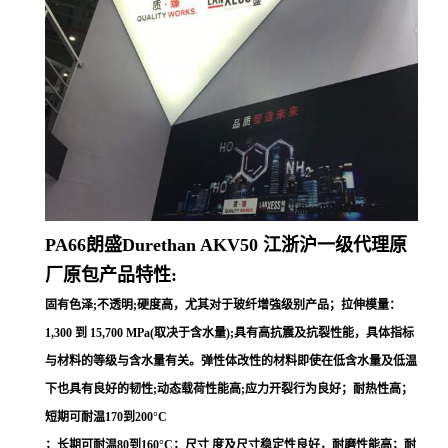
PA66朗盛Durethan
AKV50
江浙沪一级代理原
厂原包产品特性:
固有色泽;不透明;硬度高，尤其对于玻纤增強级别产品；拉伸模量：
1,300 到 15,700 MPa(取决于含水量);具有高抗震及抗裂性能，具体指标
与材料的等级与含水量有关。弹性体改性的材料即使在低含水量及低温
下也具有良好的韧性;动态载荷性能高;应力开裂行为良好；耐热性高；
短期可耐温170到200°C
；长期可耐温80到160°C；尺寸 度及尺寸稳定性良好，耐磨性能高；耐