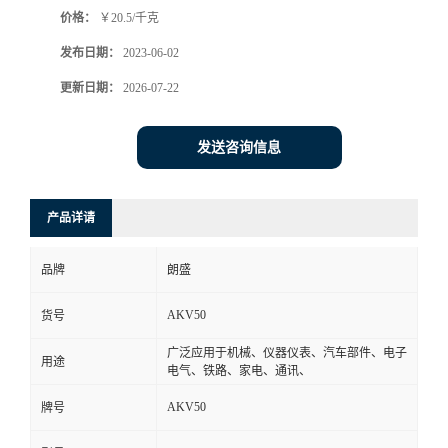
价格：
￥20.5/千克
书
发布日期：
2023-06-02
荣
更新日期：
2026-07-22
誉
发送咨询信息
联
产品详请
系
品牌
朗盛
方
AKV50
货号
式
广泛应用于机械、仪器仪表、汽车部件、电子
用途
电气、铁路、家电、通讯、
在
AKV50
牌号
线