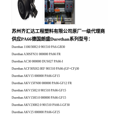
苏州齐汇达工程塑料有限公司原厂一
级代理商
供应
PA66德国朗盛Durethan系列
型号：
Durethan 1100/30H2.0 901510 PA6-GB30
Durethan A30SFN31 000000 PA66 FR
Durethan AC30 000000 DUS027 PA66-I
Durethan ACF30XH2.0EF 901510 PA66-(GF+CF)30
Durethan AKV15 000000 PA66-GF15
Durethan AKV15FN00 000000 PA66-GF12 FR
Durethan AKV15H2.0 901510 PA66-GF15
Durethan AKV15H3.0 000000 PA66-GF15
Durethan AKV230H2.0 901510 PA66-I-GF30
Durethan AKV25 000000 PA66-GF25