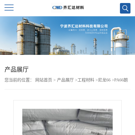
公
司
首
页
产品展厅
您当前的位置：
网站首页
>
产品展厅
>
工程材料
>
尼龙66
>
PA66朗
公
盛 AKV50
司
介
绍