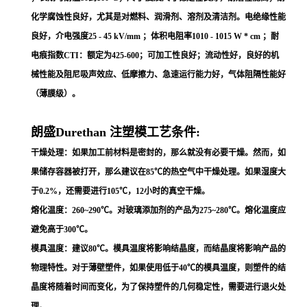
化学腐蚀性良好，尤其是对燃料、润滑剂、溶剂及清洁剂。电绝缘性能
良好，介电强度25 - 45 kV/mm ；体积电阻率1010 - 1015 W * cm ；耐
电痕指数CTI：额定为425-600；可加工性良好；流动性好，良好的机
械性能及阻尼吸声效应、低摩擦力、急速运行能力好，气体阻隔性能好
（薄膜级）。
朗盛Durethan 注塑模工艺条件:
干燥处理：如果加工前材料是密封的，那么就没有必要干燥。然而，如
果储存容器被打开，那么建议在85℃的热空气中干燥处理。如果湿度大
于0.2%，还需要进行105℃，12小时的真空干燥。
熔化温度：260~290℃。对玻璃添加剂的产品为275~280℃。熔化温度应
避免高于300℃。
模具温度：建议80℃。模具温度将影响结晶度，而结晶度将影响产品的
物理特性。对于薄壁塑件，如果使用低于40℃的模具温度，则塑件的结
晶度将随着时间而变化，为了保持塑件的几何稳定性，需要进行退火处
理。