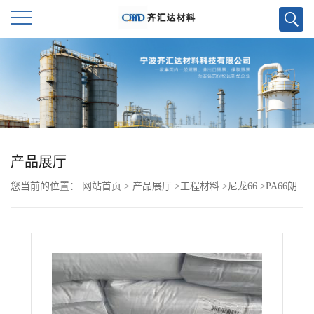
公
司
首
页
产品展厅
您当前的位置：
网站首页
>
产品展厅
>
工程材料
>
尼龙66
>
PA66朗
公
盛 BC600HTS
司
介
绍