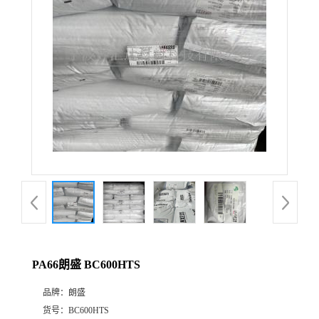
公
司
动
态
产
品
展
PA66朗盛 BC600HTS
厅
品牌：
朗盛
证
货号：
BC600HTS