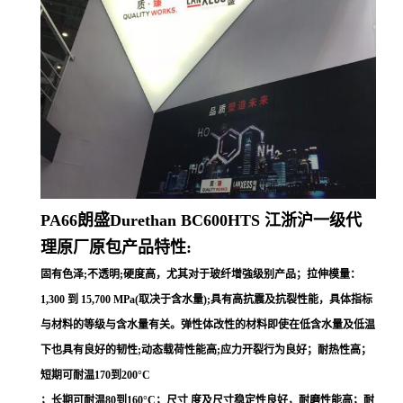
PA66朗盛Durethan
BC600HTS
江浙沪一级代
理原厂原包产品特性:
固有色泽;不透明;硬度高，尤其对于玻纤增強级别产品；拉伸模量：
1,300 到 15,700 MPa(取决于含水量);具有高抗震及抗裂性能，具体指标
与材料的等级与含水量有关。弹性体改性的材料即使在低含水量及低温
下也具有良好的韧性;动态载荷性能高;应力开裂行为良好；耐热性高；
短期可耐温170到200°C
；长期可耐温80到160°C；尺寸 度及尺寸稳定性良好，耐磨性能高；耐