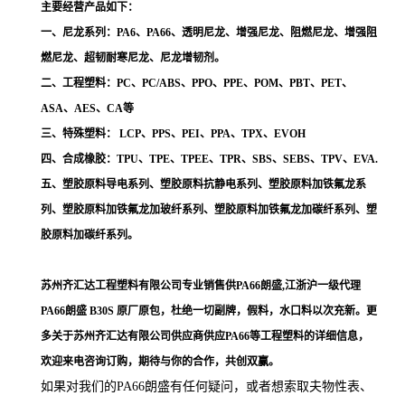
主要经营产品如下：
一、尼龙系列：PA6、PA66、透明尼龙、增强尼龙、阻燃尼龙、增强阻
燃尼龙、超韧耐寒尼龙、尼龙增韧剂。
二、工程塑料：PC、PC/ABS、PPO、PPE、POM、PBT、PET、
ASA、AES、CA等
三、特殊塑料： LCP、PPS、PEI、PPA、TPX、EVOH
四、合成橡胶：TPU、TPE、TPEE、TPR、SBS、SEBS、TPV、EVA.
五、塑胶原料导电系列、塑胶原料抗静电系列、塑胶原料加铁氟龙系
列、塑胶原料加铁氟龙加玻纤系列、塑胶原料加铁氟龙加碳纤系列、塑
胶原料加碳纤系列。
苏州齐汇达工程塑料有限公司专业销售供PA66朗盛,江浙沪一级代理
PA66朗盛 B30S
原厂原包，杜绝一切副牌，假料，水口料以次充新。更
多关于苏州齐汇达有限公司供应商供应PA66等工程塑料的详细信息，
欢迎来电咨询订购，期待与你的合作，共创双赢。
如果对我们的PA66朗盛
有任何疑问，或者想索取夫物性表、