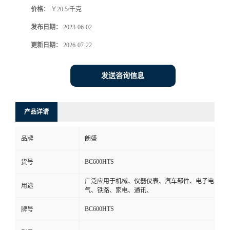
价格：
￥20.5/千克
书
发布日期：
2023-06-02
荣
更新日期：
2026-07-22
誉
发送咨询信息
联
产品详请
系
品牌
朗盛
方
BC600HTS
货号
式
广泛应用于机械、仪器仪表、汽车部件、电子电
用途
气、铁路、家电、通讯、
在
BC600HTS
牌号
线