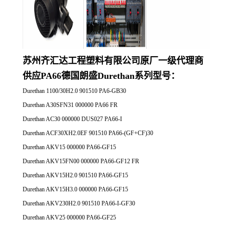
苏州齐汇达工程塑料有限公司原厂一
级代理商
供应
PA66德国朗盛Durethan系列
型号：
Durethan 1100/30H2.0 901510 PA6-GB30
Durethan A30SFN31 000000 PA66 FR
Durethan AC30 000000 DUS027 PA66-I
Durethan ACF30XH2.0EF 901510 PA66-(GF+CF)30
Durethan AKV15 000000 PA66-GF15
Durethan AKV15FN00 000000 PA66-GF12 FR
Durethan AKV15H2.0 901510 PA66-GF15
Durethan AKV15H3.0 000000 PA66-GF15
Durethan AKV230H2.0 901510 PA66-I-GF30
Durethan AKV25 000000 PA66-GF25