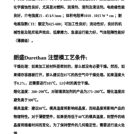
化学腐蚀性良好，尤其是对燃料、润滑剂、溶剂及清洁剂。电绝缘性能
良好，介电强度25 - 45 kV/mm ；体积电阻率1010 - 1015 W * cm ；耐
电痕指数CTI：额定为425-600；可加工性良好；流动性好，良好的机
械性能及阻尼吸声效应、低摩擦力、急速运行能力好，气体阻隔性能好
（薄膜级）。
朗盛Durethan 注塑模工艺条件:
干燥处理：如果加工前材料是密封的，那么就没有必要干燥。然而，如
果储存容器被打开，那么建议在85℃的热空气中干燥处理。如果湿度大
于0.2%，还需要进行105℃，12小时的真空干燥。
熔化温度：260~290℃。对玻璃添加剂的产品为275~280℃。熔化温度应
避免高于300℃。
模具温度：建议80℃。模具温度将影响结晶度，而结晶度将影响产品的
物理特性。对于薄壁塑件，如果使用低于40℃的模具温度，则塑件的结
晶度将随着时间而变化，为了保持塑件的几何稳定性，需要进行退火处
理。