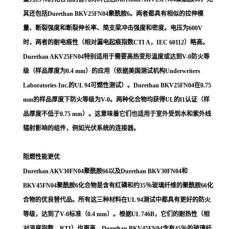
其还包括Durethan BKV25FN04聚酰胺6。两者都具有相似的拉伸模
量、断裂强度和断裂伸长率、简支梁冲击强度和密度。电压为600V
时，两者的耐电痕性（相对漏电起痕指数CTI A，IEC 60112）略高。
Durethan AKV25FN04特别适用于需要高热变形温度或达到V-0防火等
级（样品厚度为0.4 mm）的应用（依据美国测试机构Underwriters
Laboratories Inc.的UL 94可燃性测试）。Durethan BKV25FN04在0.75
mm的样品厚度下防火等级为V-0。两种化合物均获得UL的f1认证（样
品厚度不低于0.75 mm）。这意味着它们也适用于室外受到水和紫外线
辐射影响的组件，例如光伏系统的连接器。
阻燃性能更优
Durethan AKV30FN04聚酰胺66以及Durethan BKV30FN04和
BKV45FN04聚酰胺6化合物是含有红磷和约35％玻璃纤维的聚酰胺66化
合物的优良替代品。所有这三种材料在UL 94测试中都具有更好的防火
等级，达到了V-0标准（0.4 mm）。根据UL 746B，它们的耐热性（相
对温度指数，RTI）也更高。Durethan BKV45FN04含有45％的玻璃纤