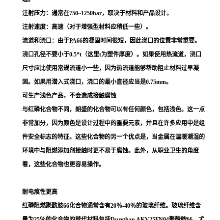
注射压力：通常在750~1250bar，取决于材料和产品设计。
注射速度：高速（对于增强型材料应稍低一些）。
流道和浇口：由于PA66的凝固时间很短，因此浇口的位置非常重要。
浇口孔径不要小于0.5*t（这里t为塑件厚度）。如果使用热流道，浇口
尺寸应比使用常规流道小一些，因为热流道能够帮助阻止材料过早凝
固。如果用潜入式浇口，浇口的最小直径应当是0.75mm。
可生产浅色产品，不会造成接触腐蚀
与红磷化合物不同，朗盛的化合物可以有任何颜色，包括浅色。这一点
非常加分，因为颜色是设计过程中的重要元素，并且在许多应用中是组
件安全标志的特征。这些化合物的另一个优点是，当金属在温暖潮湿的
环境中与阻燃添加剂接触时更不易于腐蚀。此外，从职业卫生的角度
看，这些化合物也更容易操作。
耐电痕性更高
红磷阻燃聚酰胺66化合物通常含有20％-40％的玻璃纤维。玻璃纤维含
量为25％的化合物的替代材料包括Durethan AKV25FN04聚酰胺66，尤