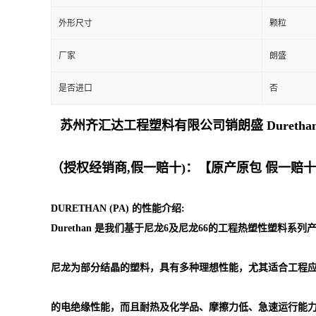
外形尺寸
颗粒
留
厂家
朗盛
言
是否进口
否
苏州齐汇达工程塑料有限公司销朗盛 Duret
（授权经销商,假一赔十)：【原产原包 假一赔
DURETHAN (PA) 的性能介绍:
Durethan 是我们基于尼龙6及尼龙66的工程热塑性塑料系
尼龙为部分结晶的塑料，具有多种理想性能，尤其适合工程
的电绝缘性能，而且耐热及化学品、摩擦力低、急速运行能