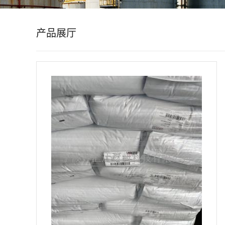
公
产品展厅
司
动
态
产
品
展
厅
证