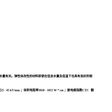
等级与含水量有关。弹性体改性的材料即使在低含水量及低温下也具有良好的韧
mm ；体积电阻率1010 - 1015 W * cm ；耐电痕指数CTI：额