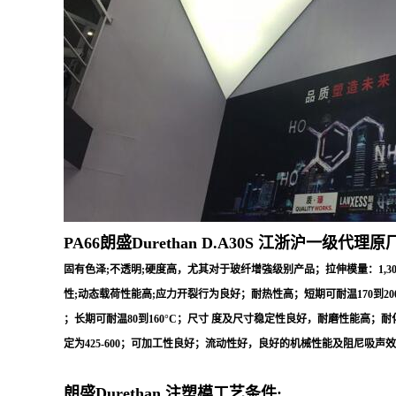
PA66朗盛Durethan
D.A30S
江浙沪一级代理原厂
固有色泽;不透明;硬度高，尤其对于玻纤增強级别产品；拉伸模量：1,30
性;动态载荷性能高;应力开裂行为良好；耐热性高；短期可耐温170到200
；长期可耐温80到160°C；尺寸 度及尺寸稳定性良好，耐磨性能高；耐化学腐
定为425-600；可加工性良好；流动性好，良好的机械性能及阻尼吸
朗盛Durethan 注塑模工艺条件: