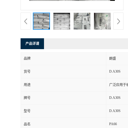
书
荣
誉
产品详请
联
品牌
朗盛
系
D.A30S
货号
方
用途
广泛应用于
式
D.A30S
牌号
在
D.A30S
型号
PA66
线
品名