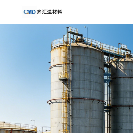
公
司
首
页
公
司
介
绍