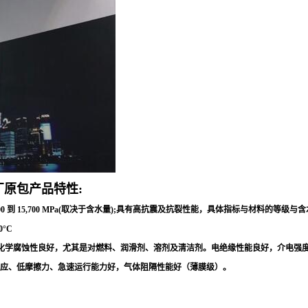
原包产品特性:
0 到 15,700 MPa(取决于含水量);具有高抗震及抗裂性能，具体指标与材料的
°C
蚀性良好，尤其是对燃料、润滑剂、溶剂及清洁剂。电绝缘性能良好，介电强度25 - 45 kV/
声效应、低摩擦力、急速运行能力好，气体阻隔性能好（薄膜级）。