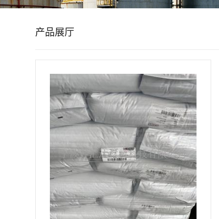
公
产品展厅
司
动
态
产
品
展
厅
证