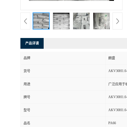
书
荣
誉
产品详请
联
品牌
朗盛
系
AKV30H1.0
货号
方
用途
广泛应用于
式
AKV30H1.0
牌号
在
AKV30H1.0
型号
PA66
线
品名