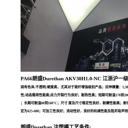
PA66朗盛Durethan
AKV30H1.0-NC
江浙沪一级
固有色泽;不透明;硬度高，尤其对于玻纤增強级别产品；拉伸模量：1,30
性;动态载荷性能高;应力开裂行为良好；耐热性高；短期可耐温170到200
；长期可耐温80到160°C；尺寸 度及尺寸稳定性良好，耐磨性能高；耐化学腐
定为425-600；可加工性良好；流动性好，良好的机械性能及阻尼吸
朗盛Durethan 注塑模工艺条件: