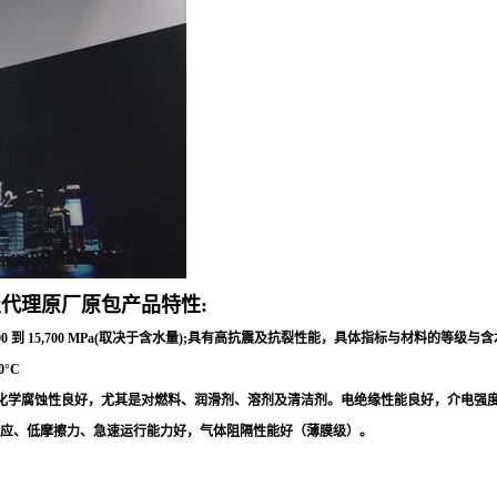
代理原厂原包产品特性:
0 到 15,700 MPa(取决于含水量);具有高抗震及抗裂性能，具体指标与材料的
°C
蚀性良好，尤其是对燃料、润滑剂、溶剂及清洁剂。电绝缘性能良好，介电强度25 - 45 kV/
声效应、低摩擦力、急速运行能力好，气体阻隔性能好（薄膜级）。