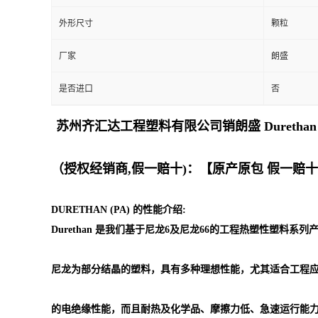
外形尺寸
颗粒
留
厂家
朗盛
言
是否进口
否
苏州齐汇达工程塑料有限公司销朗盛 Dureth
（授权经销商,假一赔十)：【原产原包 假一赔
DURETHAN (PA) 的性能介绍:
Durethan 是我们基于尼龙6及尼龙66的工程热塑性塑料系
尼龙为部分结晶的塑料，具有多种理想性能，尤其适合工程
的电绝缘性能，而且耐热及化学品、摩擦力低、急速运行能