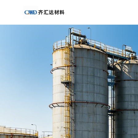
公
司
首
页
公
司
介
绍