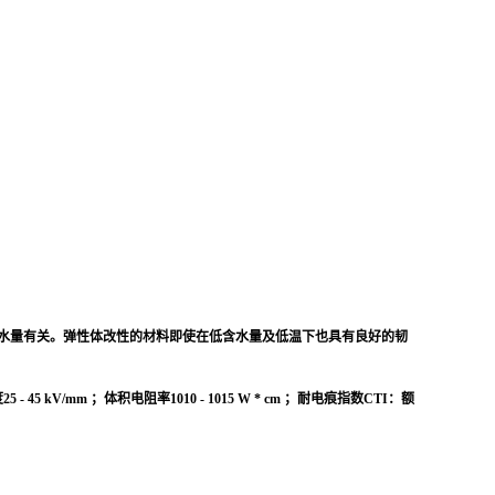
等级与含水量有关。弹性体改性的材料即使在低含水量及低温下也具有良好的韧
mm ；体积电阻率1010 - 1015 W * cm ；耐电痕指数CTI：额