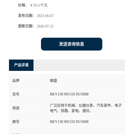
价格：
￥20.5/千克
书
发布日期：
2023-06-07
荣
更新日期：
2026-07-22
誉
发送咨询信息
联
产品详请
系
品牌
朗盛
方
BKV130 901510 DUS008
货号
式
广泛应用于机械、仪器仪表、汽车部件、电子
用途
电气、铁路、家电、通讯、
在
BKV130 901510 DUS008
牌号
线