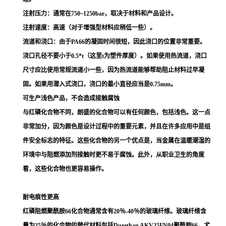
注射压力：通常在750~1250bar，取决于材料和产品设计。
注射速度：高速（对于增强型材料应稍低一些）。
流道和浇口：由于PA66的凝固时间很短，因此浇口的位置非常重要。
浇口孔径不要小于0.5*t（这里t为塑件厚度）。如果使用热流道，浇口
尺寸应比使用常规流道小一些，因为热流道能够帮助阻止材料过早凝
固。如果用潜入式浇口，浇口的最小直径应当是0.75mm。
可生产浅色产品，不会造成接触腐蚀
与红磷化合物不同，朗盛的化合物可以有任何颜色，包括浅色。这一点
非常加分，因为颜色是设计过程中的重要元素，并且在许多应用中是组
件安全标志的特征。这些化合物的另一个优点是，当金属在温暖潮湿的
环境中与阻燃添加剂接触时更不易于腐蚀。此外，从职业卫生的角度
看，这些化合物也更容易操作。
耐电痕性更高
红磷阻燃聚酰胺66化合物通常含有20％-40％的玻璃纤维。玻璃纤维含
量为25％的化合物的替代材料包括Durethan AKV25FN04聚酰胺66，尤