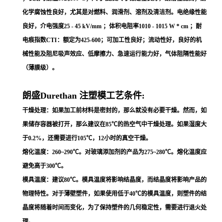
化学腐蚀性良好，尤其是对燃料、润滑剂、溶剂及清洁剂。电绝缘性能
良好，介电强度25 - 45 kV/mm ；体积电阻率1010 - 1015 W * cm ；耐
电痕指数CTI：额定为425-600；可加工性良好；流动性好，良好的机
械性能及阻尼吸声效应、低摩擦力、急速运行能力好，气体阻隔性能好
（薄膜级）。
朗盛Durethan 注塑模工艺条件:
干燥处理：如果加工前材料是密封的，那么就没有必要干燥。然而，如
果储存容器被打开，那么建议在85℃的热空气中干燥处理。如果湿度大
于0.2%，还需要进行105℃，12小时的真空干燥。
熔化温度：260~290℃。对玻璃添加剂的产品为275~280℃。熔化温度应
避免高于300℃。
模具温度：建议80℃。模具温度将影响结晶度，而结晶度将影响产品的
物理特性。对于薄壁塑件，如果使用低于40℃的模具温度，则塑件的结
晶度将随着时间而变化，为了保持塑件的几何稳定性，需要进行退火处
理。