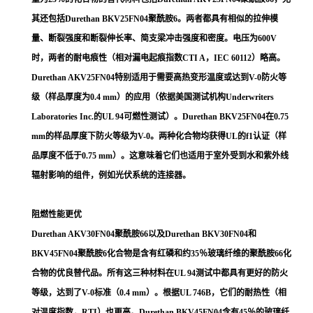
其还包括Durethan BKV25FN04聚酰胺6。两者都具有相似的拉伸模
量、断裂强度和断裂伸长率、简支梁冲击强度和密度。电压为600V
时，两者的耐电痕性（相对漏电起痕指数CTI A，IEC 60112）略高。
Durethan AKV25FN04特别适用于需要高热变形温度或达到V-0防火等
级（样品厚度为0.4 mm）的应用（依据美国测试机构Underwriters
Laboratories Inc.的UL 94可燃性测试）。Durethan BKV25FN04在0.75
mm的样品厚度下防火等级为V-0。两种化合物均获得UL的f1认证（样
品厚度不低于0.75 mm）。这意味着它们也适用于室外受到水和紫外线
辐射影响的组件，例如光伏系统的连接器。
阻燃性能更优
Durethan AKV30FN04聚酰胺66以及Durethan BKV30FN04和
BKV45FN04聚酰胺6化合物是含有红磷和约35％玻璃纤维的聚酰胺66化
合物的优良替代品。所有这三种材料在UL 94测试中都具有更好的防火
等级，达到了V-0标准（0.4 mm）。根据UL 746B，它们的耐热性（相
对温度指数，RTI）也更高。Durethan BKV45FN04含有45％的玻璃纤