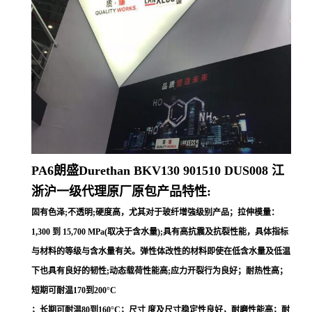
PA6朗盛Durethan
BKV130 901510 DUS008
江
浙沪一级代理原厂原包产品特性:
固有色泽;不透明;硬度高，尤其对于玻纤增強级别产品；拉伸模量：
1,300 到 15,700 MPa(取决于含水量);具有高抗震及抗裂性能，具体指标
与材料的等级与含水量有关。弹性体改性的材料即使在低含水量及低温
下也具有良好的韧性;动态载荷性能高;应力开裂行为良好；耐热性高；
短期可耐温170到200°C
；长期可耐温80到160°C；尺寸 度及尺寸稳定性良好，耐磨性能高；耐