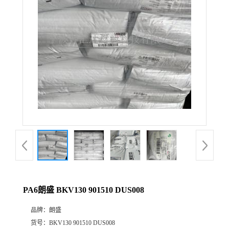
公
司
动
态
产
品
展
PA6朗盛 BKV130 901510 DUS008
厅
品牌：
朗盛
证
货号：
BKV130 901510 DUS008