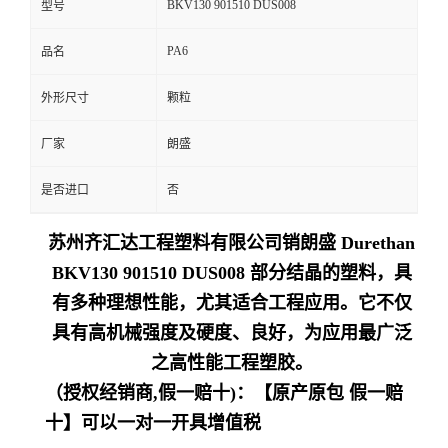
BKV130 901510 DUS008
型号
留
PA6
品名
言
外形尺寸
颗粒
厂家
朗盛
是否进口
否
苏州齐汇达工程塑料有限公司销朗盛 Durethan
BKV130 901510 DUS008 部分结晶的塑料，具
有多种理想性能，尤其适合工程应用。它不仅
具有高机械强度及硬度、良好，为应用最广泛
之高性能工程塑胶。
（授权经销商,假一赔十)：【原产原包 假一赔
十】可以一对一开具增值税