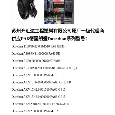
苏州齐汇达工程塑料有限公司原厂一
级代理商
供应
PA6德国朗盛Durethan系列
型号：
Durethan 1100/30H2.0 901510 PA6-GB30
Durethan A30SFN31 000000 PA66 FR
Durethan AC30 000000 DUS027 PA66-I
Durethan ACF30XH2.0EF 901510 PA66-(GF+CF)30
Durethan AKV15 000000 PA66-GF15
Durethan AKV15FN00 000000 PA66-GF12 FR
Durethan AKV15H2.0 901510 PA66-GF15
Durethan AKV15H3.0 000000 PA66-GF15
Durethan AKV230H2.0 901510 PA66-I-GF30
Durethan AKV25 000000 PA66-GF25