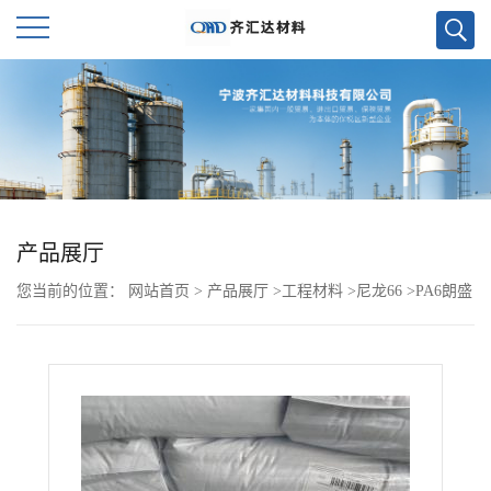
公
司
首
页
产品展厅
您当前的位置：
网站首页
>
产品展厅
>
工程材料
>
尼龙66
>
PA6朗盛
公
BKV130 901510 DUS008
司
介
绍