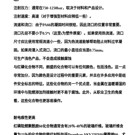
注射压力：通常在750~1250bar，取决于材料和产品设计。
注射速度：高速（对于增强型材料应稍低一些）。
流道和浇口：由于PA66的凝固时间很短，因此浇口的位置非常重要。
浇口孔径不要小于0.5*t（这里t为塑件厚度）。如果使用热流道，浇口
尺寸应比使用常规流道小一些，因为热流道能够帮助阻止材料过早凝
固。如果用潜入式浇口，浇口的最小直径应当是0.75mm。
可生产浅色产品，不会造成接触腐蚀
与红磷化合物不同，朗盛的化合物可以有任何颜色，包括浅色。这一点
非常加分，因为颜色是设计过程中的重要元素，并且在许多应用中是组
件安全标志的特征。这些化合物的另一个优点是，当金属在温暖潮湿的
环境中与阻燃添加剂接触时更不易于腐蚀。此外，从职业卫生的角度
看，这些化合物也更容易操作。
耐电痕性更高
红磷阻燃聚酰胺66化合物通常含有20％-40％的玻璃纤维。玻璃纤维含
量为25％的化合物的替代材料包括Durethan AKV25FN04聚酰胺66，尤