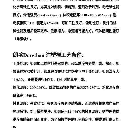
化学腐蚀性良好，尤其是对燃料、润滑剂、溶剂及清洁剂。电绝缘性能
良好，介电强度25 - 45 kV/mm ；体积电阻率1010 - 1015 W * cm ；耐
电痕指数CTI：额定为425-600；可加工性良好；流动性好，良好的机
械性能及阻尼吸声效应、低摩擦力、急速运行能力好，气体阻隔性能好
（薄膜级）。
朗盛Durethan 注塑模工艺条件:
干燥处理：如果加工前材料是密封的，那么就没有必要干燥。然而，如
果储存容器被打开，那么建议在85℃的热空气中干燥处理。如果湿度大
于0.2%，还需要进行105℃，12小时的真空干燥。
熔化温度：260~290℃。对玻璃添加剂的产品为275~280℃。熔化温度应
避免高于300℃。
模具温度：建议80℃。模具温度将影响结晶度，而结晶度将影响产品的
物理特性。对于薄壁塑件，如果使用低于40℃的模具温度，则塑件的结
晶度将随着时间而变化，为了保持塑件的几何稳定性，需要进行退火处
理。