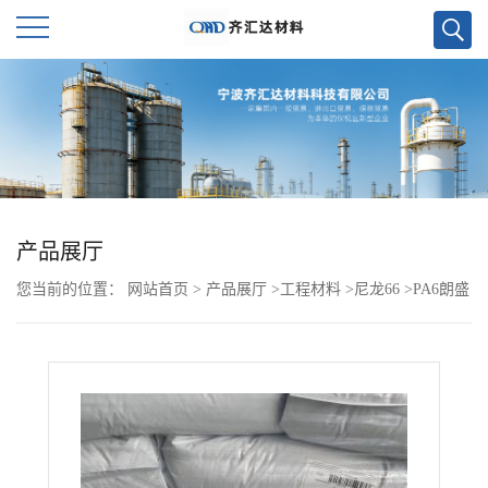
公
司
首
页
产品展厅
您当前的位置：
网站首页
>
产品展厅
>
工程材料
>
尼龙66
>
PA6朗盛
公
BG 30 FN05 000000
司
介
绍