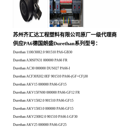
苏州齐汇达工程塑料有限公司原厂一
级代理商
供应
PA6德国朗盛Durethan系列
型号：
Durethan 1100/30H2.0 901510 PA6-GB30
Durethan A30SFN31 000000 PA66 FR
Durethan AC30 000000 DUS027 PA66-I
Durethan ACF30XH2.0EF 901510 PA66-(GF+CF)30
Durethan AKV15 000000 PA66-GF15
Durethan AKV15FN00 000000 PA66-GF12 FR
Durethan AKV15H2.0 901510 PA66-GF15
Durethan AKV15H3.0 000000 PA66-GF15
Durethan AKV230H2.0 901510 PA66-I-GF30
Durethan AKV25 000000 PA66-GF25