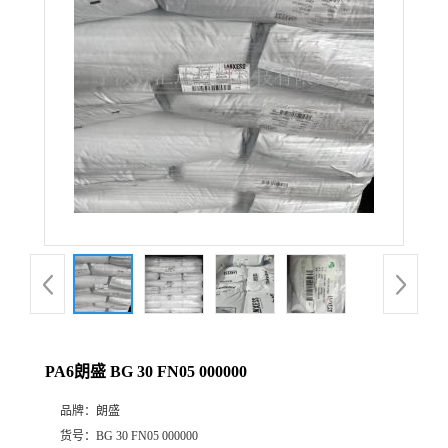
公
司
动
态
产
品
展
PA6朗盛 BG 30 FN05 000000
厅
品牌：
朗盛
证
货号：
BG 30 FN05 000000