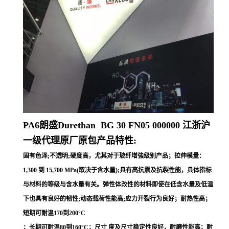
PA6朗盛Durethan
BG 30 FN05 000000
江浙沪
一级代理原厂原包产品特性:
固有色泽;不透明;硬度高，尤其对于玻纤增強级别产品；拉伸模量：
1,300 到 15,700 MPa(取决于含水量);具有高抗震及抗裂性能，具体指标
与材料的等级与含水量有关。弹性体改性的材料即使在低含水量及低温
下也具有良好的韧性;动态载荷性能高;应力开裂行为良好；耐热性高；
短期可耐温170到200°C
；长期可耐温80到160°C；尺寸 度及尺寸稳定性良好，耐磨性能高；耐