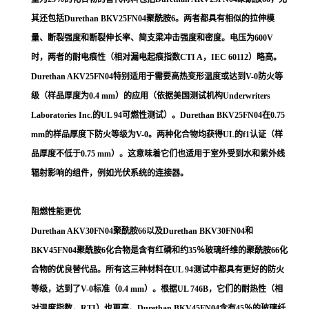
其还包括Durethan BKV25FN04聚酰胺6。两者都具有相似的拉伸模
量、断裂强度和断裂伸长率、简支梁冲击强度和密度。电压为600V
时，两者的耐电痕性（相对漏电起痕指数CTI A，IEC 60112）略高。
Durethan AKV25FN04特别适用于需要高热变形温度或达到V-0防火等
级（样品厚度为0.4 mm）的应用（依据美国测试机构Underwriters
Laboratories Inc.的UL 94可燃性测试）。Durethan BKV25FN04在0.75
mm的样品厚度下防火等级为V-0。两种化合物均获得UL的f1认证（样
品厚度不低于0.75 mm）。这意味着它们也适用于室外受到水和紫外线
辐射影响的组件，例如光伏系统的连接器。
阻燃性能更优
Durethan AKV30FN04聚酰胺66以及Durethan BKV30FN04和
BKV45FN04聚酰胺6化合物是含有红磷和约35％玻璃纤维的聚酰胺66化
合物的优良替代品。所有这三种材料在UL 94测试中都具有更好的防火
等级，达到了V-0标准（0.4 mm）。根据UL 746B，它们的耐热性（相
对温度指数，RTI）也更高。Durethan BKV45FN04含有45％的玻璃纤