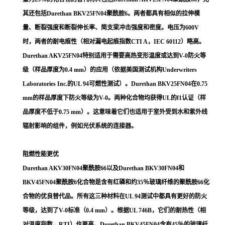
其还包括Durethan BKV25FN04聚酰胺6。两者都具有相似的拉伸模
量、断裂强度和断裂伸长率、简支梁冲击强度和密度。电压为600V
时，两者的耐电痕性（相对漏电起痕指数CTI A，IEC 60112）略高。
Durethan AKV25FN04特别适用于需要高热变形温度或达到V-0防火等
级（样品厚度为0.4 mm）的应用（依据美国测试机构Underwriters
Laboratories Inc.的UL 94可燃性测试）。Durethan BKV25FN04在0.75
mm的样品厚度下防火等级为V-0。两种化合物均获得UL的f1认证（样
品厚度不低于0.75 mm）。这意味着它们也适用于室外受到水和紫外线
辐射影响的组件，例如光伏系统的连接器。
阻燃性能更优
Durethan AKV30FN04聚酰胺66以及Durethan BKV30FN04和
BKV45FN04聚酰胺6化合物是含有红磷和约35％玻璃纤维的聚酰胺66化
合物的优良替代品。所有这三种材料在UL 94测试中都具有更好的防火
等级，达到了V-0标准（0.4 mm）。根据UL 746B，它们的耐热性（相
对温度指数，RTI）也更高。Durethan BKV45FN04含有45％的玻璃纤