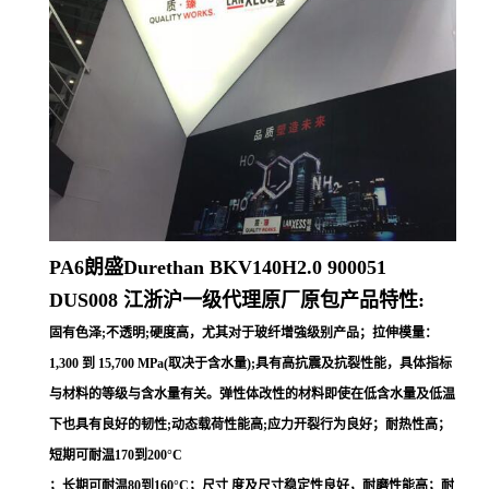
PA6朗盛Durethan
BKV140H2.0 900051
DUS008
江浙沪一级代理原厂原包产品特性:
固有色泽;不透明;硬度高，尤其对于玻纤增強级别产品；拉伸模量：
1,300 到 15,700 MPa(取决于含水量);具有高抗震及抗裂性能，具体指标
与材料的等级与含水量有关。弹性体改性的材料即使在低含水量及低温
下也具有良好的韧性;动态载荷性能高;应力开裂行为良好；耐热性高；
短期可耐温170到200°C
；长期可耐温80到160°C；尺寸 度及尺寸稳定性良好，耐磨性能高；耐