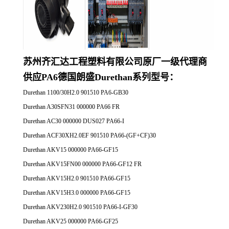
苏州齐汇达工程塑料有限公司原厂一
级代理商
供应
PA6德国朗盛Durethan系列
型号：
Durethan 1100/30H2.0 901510 PA6-GB30
Durethan A30SFN31 000000 PA66 FR
Durethan AC30 000000 DUS027 PA66-I
Durethan ACF30XH2.0EF 901510 PA66-(GF+CF)30
Durethan AKV15 000000 PA66-GF15
Durethan AKV15FN00 000000 PA66-GF12 FR
Durethan AKV15H2.0 901510 PA66-GF15
Durethan AKV15H3.0 000000 PA66-GF15
Durethan AKV230H2.0 901510 PA66-I-GF30
Durethan AKV25 000000 PA66-GF25