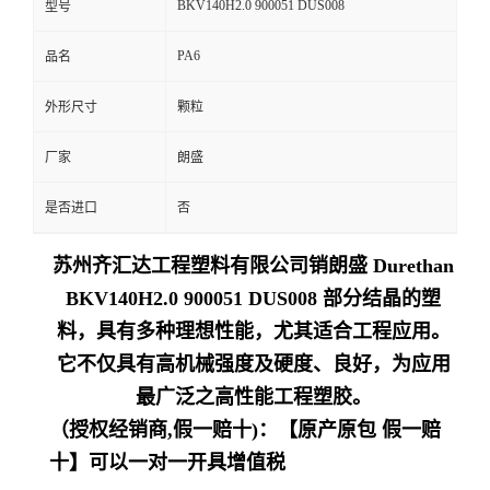
BKV140H2.0 900051 DUS008
型号
留
PA6
品名
言
外形尺寸
颗粒
厂家
朗盛
是否进口
否
苏州齐汇达工程塑料有限公司销朗盛 Durethan
BKV140H2.0 900051 DUS008 部分结晶的塑
料，具有多种理想性能，尤其适合工程应用。
它不仅具有高机械强度及硬度、良好，为应用
最广泛之高性能工程塑胶。
（授权经销商,假一赔十)：【原产原包 假一赔
十】可以一对一开具增值税