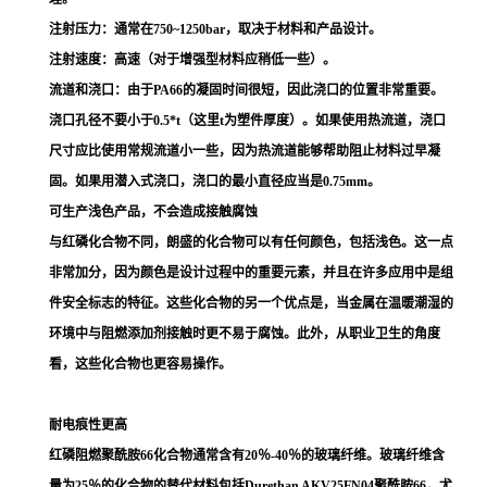
注射压力：通常在750~1250bar，取决于材料和产品设计。
注射速度：高速（对于增强型材料应稍低一些）。
流道和浇口：由于PA66的凝固时间很短，因此浇口的位置非常重要。
浇口孔径不要小于0.5*t（这里t为塑件厚度）。如果使用热流道，浇口
尺寸应比使用常规流道小一些，因为热流道能够帮助阻止材料过早凝
固。如果用潜入式浇口，浇口的最小直径应当是0.75mm。
可生产浅色产品，不会造成接触腐蚀
与红磷化合物不同，朗盛的化合物可以有任何颜色，包括浅色。这一点
非常加分，因为颜色是设计过程中的重要元素，并且在许多应用中是组
件安全标志的特征。这些化合物的另一个优点是，当金属在温暖潮湿的
环境中与阻燃添加剂接触时更不易于腐蚀。此外，从职业卫生的角度
看，这些化合物也更容易操作。
耐电痕性更高
红磷阻燃聚酰胺66化合物通常含有20％-40％的玻璃纤维。玻璃纤维含
量为25％的化合物的替代材料包括Durethan AKV25FN04聚酰胺66，尤