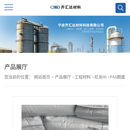
公
司
首
页
产品展厅
您当前的位置：
网站首页
>
产品展厅
>
工程材料
>
尼龙66
>
PA6朗盛
公
BKV140H2.0 900051 DUS008
司
介
绍