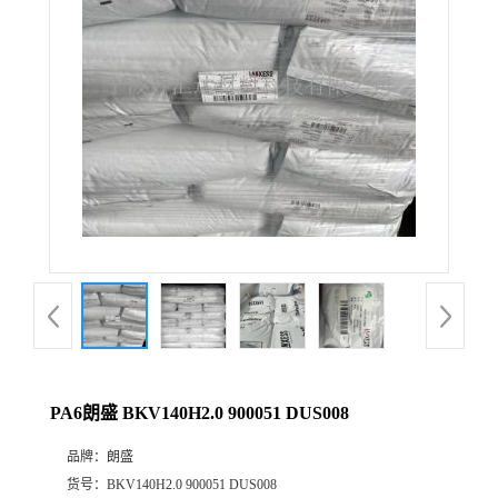
公
司
动
态
产
品
展
PA6朗盛 BKV140H2.0 900051 DUS008
厅
品牌：
朗盛
证
货号：
BKV140H2.0 900051 DUS008