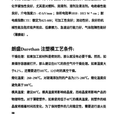
化学腐蚀性良好，尤其是对燃料、润滑剂、溶剂及清洁剂。电绝缘性能
良好，介电强度25 - 45 kV/mm ；体积电阻率1010 - 1015 W * cm ；耐
电痕指数CTI：额定为425-600；可加工性良好；流动性好，良好的机
械性能及阻尼吸声效应、低摩擦力、急速运行能力好，气体阻隔性能好
（薄膜级）。
朗盛Durethan 注塑模工艺条件:
干燥处理：如果加工前材料是密封的，那么就没有必要干燥。然而，如
果储存容器被打开，那么建议在85℃的热空气中干燥处理。如果湿度大
于0.2%，还需要进行105℃，12小时的真空干燥。
熔化温度：260~290℃。对玻璃添加剂的产品为275~280℃。熔化温度应
避免高于300℃。
模具温度：建议80℃。模具温度将影响结晶度，而结晶度将影响产品的
物理特性。对于薄壁塑件，如果使用低于40℃的模具温度，则塑件的结
晶度将随着时间而变化，为了保持塑件的几何稳定性，需要进行退火处
理。