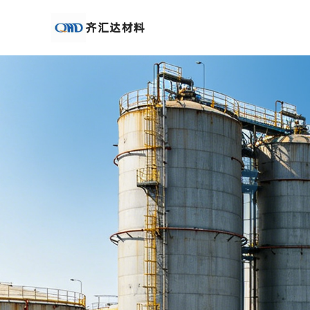
公
司
首
页
公
司
介
绍