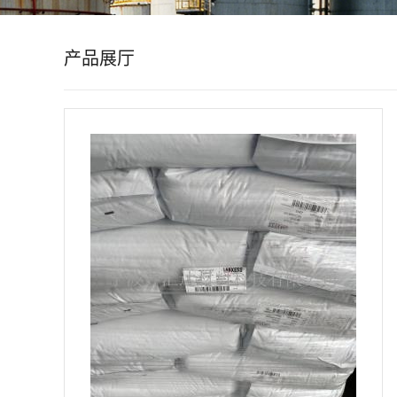
公
产品展厅
司
动
态
产
品
展
厅
证