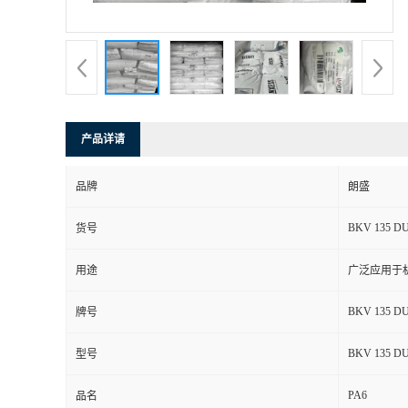
书
荣
誉
产品详请
联
品牌
朗盛
系
BKV 135 DU
货号
方
用途
广泛应用于
式
BKV 135 DU
牌号
在
BKV 135 DU
型号
PA6
线
品名