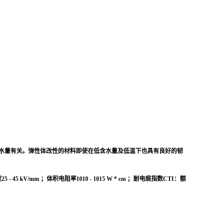
等级与含水量有关。弹性体改性的材料即使在低含水量及低温下也具有良好的韧
mm ；体积电阻率1010 - 1015 W * cm ；耐电痕指数CTI：额