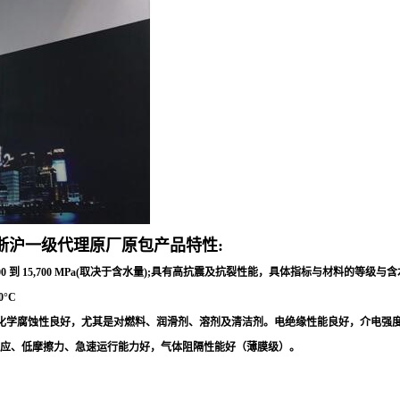
浙沪一级代理原厂原包产品特性:
0 到 15,700 MPa(取决于含水量);具有高抗震及抗裂性能，具体指标与材料的
°C
蚀性良好，尤其是对燃料、润滑剂、溶剂及清洁剂。电绝缘性能良好，介电强度25 - 45 kV/
声效应、低摩擦力、急速运行能力好，气体阻隔性能好（薄膜级）。