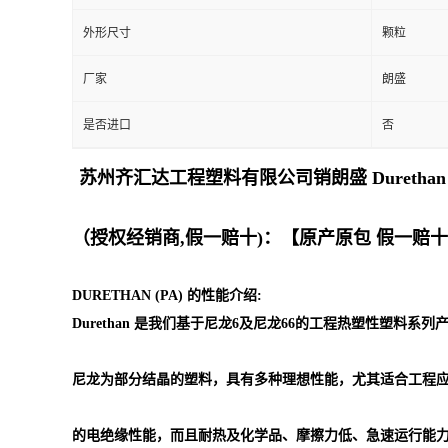
外形尺寸
颗粒
留
厂家
朗盛
言
是否进口
否
苏州齐汇达工程塑料有限公司销朗盛 Durethan
（授权经销商,假一赔十)：【原产原包 假一赔
DURETHAN (PA) 的性能介绍:
Durethan 是我们基于尼龙6及尼龙66的工程热塑性塑料系
尼龙为部分结晶的塑料，具有多种理想性能，尤其适合工程
的电绝缘性能，而且耐热及化学品、摩擦力低、急速运行能