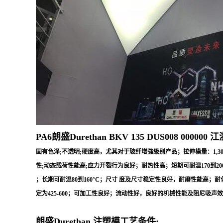
PA6朗盛Durethan BKV 135 DUS008 000000
江
固有色泽;不透明;硬度高，尤其对于玻纤增強级别产品；拉伸模量：1,30
性;动态载荷性能高;应力开裂行为良好；耐热性高；短期可耐温170到200
；长期可耐温80到160°C；尺寸 度及尺寸稳定性良好，耐磨性能高；耐化学腐
定为425-600；可加工性良好；流动性好，良好的机械性能及阻尼吸
朗盛Durethan 注塑模工艺条件: