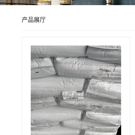
公
产品展厅
司
动
态
产
品
展
厅
证