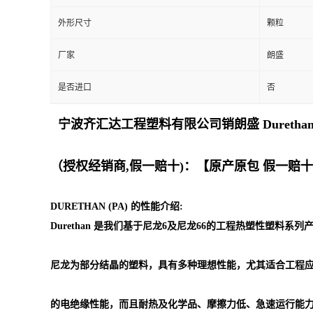
外形尺寸
颗粒
留
厂家
朗盛
言
是否进口
否
宁波齐汇达工程塑料有限公司销朗盛 Dureth
（授权经销商,假一赔十)：【原产原包 假一赔
DURETHAN (PA) 的性能介绍:
Durethan 是我们基于尼龙6及尼龙66的工程热塑性塑料系
尼龙为部分结晶的塑料，具有多种理想性能，尤其适合工程
的电绝缘性能，而且耐热及化学品、摩擦力低、急速运行能