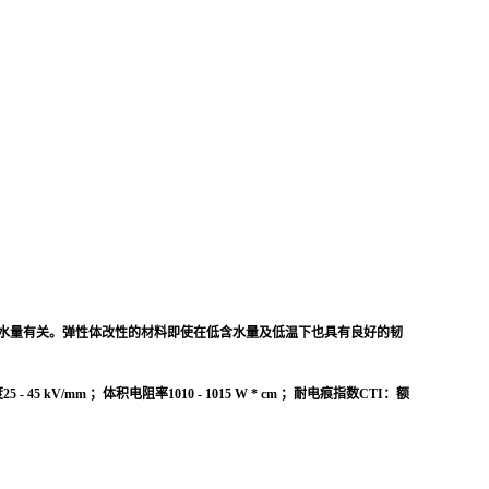
等级与含水量有关。弹性体改性的材料即使在低含水量及低温下也具有良好的韧
mm ；体积电阻率1010 - 1015 W * cm ；耐电痕指数CTI：额