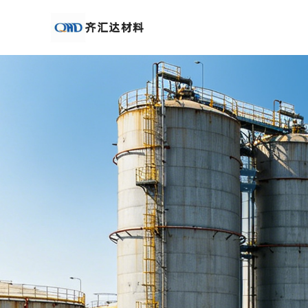
公
司
首
页
公
司
介
绍