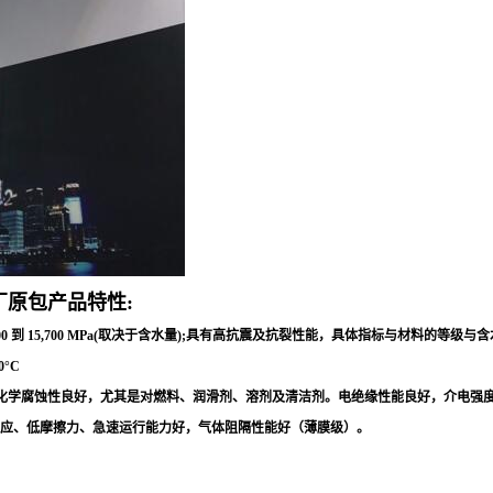
厂原包产品特性:
0 到 15,700 MPa(取决于含水量);具有高抗震及抗裂性能，具体指标与材料的
°C
蚀性良好，尤其是对燃料、润滑剂、溶剂及清洁剂。电绝缘性能良好，介电强度25 - 45 kV/
声效应、低摩擦力、急速运行能力好，气体阻隔性能好（薄膜级）。