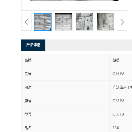
书
荣
誉
产品详请
联
品牌
朗盛
系
C 38 FA
货号
方
用途
广泛应用于
式
C 38 FA
牌号
在
C 38 FA
型号
PA6
线
品名