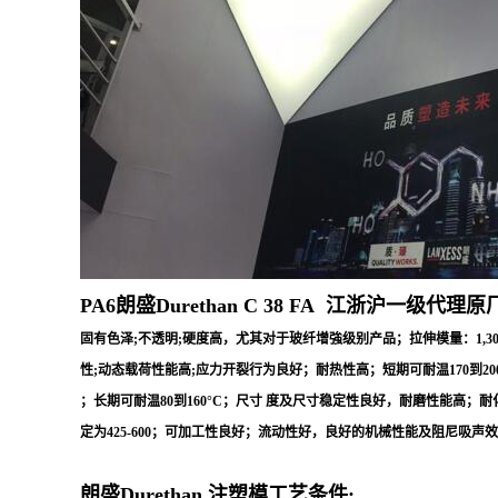
PA6朗盛Durethan C 38 FA
江浙沪一级代理原
固有色泽;不透明;硬度高，尤其对于玻纤增強级别产品；拉伸模量：1,30
性;动态载荷性能高;应力开裂行为良好；耐热性高；短期可耐温170到200
；长期可耐温80到160°C；尺寸 度及尺寸稳定性良好，耐磨性能高；耐化学腐
定为425-600；可加工性良好；流动性好，良好的机械性能及阻尼吸
朗盛Durethan 注塑模工艺条件: