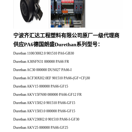
宁波齐汇达工程塑料有限公司原厂一
级代理商
供应
PA6德国朗盛Durethan系列
型号：
Durethan 1100/30H2.0 901510 PA6-GB30
Durethan A30SFN31 000000 PA66 FR
Durethan AC30 000000 DUS027 PA66-I
Durethan ACF30XH2.0EF 901510 PA66-(GF+CF)30
Durethan AKV15 000000 PA66-GF15
Durethan AKV15FN00 000000 PA66-GF12 FR
Durethan AKV15H2.0 901510 PA66-GF15
Durethan AKV15H3.0 000000 PA66-GF15
Durethan AKV230H2.0 901510 PA66-I-GF30
Durethan AKV25 000000 PA66-GF25