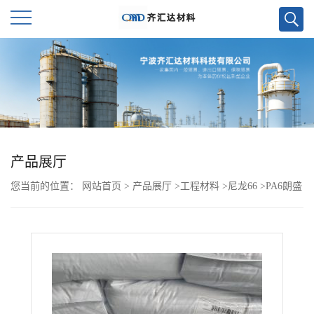
公
司
首
页
产品展厅
您当前的位置：
网站首页
>
产品展厅
>
工程材料
>
尼龙66
>
PA6朗盛
公
BKV130H2.0 901510 DUS008
司
介
绍