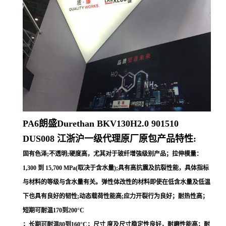
PA6朗盛Durethan BKV130H2.0 901510
DUS008
江浙沪一级代理原厂原包产品特性:
固有色泽;不透明;硬度高，尤其对于玻纤增強级别产品；拉伸模量：
1,300 到 15,700 MPa(取决于含水量);具有高抗震及抗裂性能，具体指标
与材料的等级与含水量有关。弹性体改性的材料即使在低含水量及低温
下也具有良好的韧性;动态载荷性能高;应力开裂行为良好；耐热性高；
短期可耐温170到200°C
；长期可耐温80到160°C；尺寸 度及尺寸稳定性良好，耐磨性能高；耐