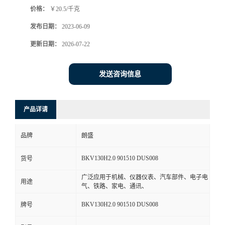
价格：
￥20.5/千克
书
发布日期：
2023-06-09
荣
更新日期：
2026-07-22
誉
发送咨询信息
联
产品详请
系
品牌
朗盛
方
BKV130H2.0 901510 DUS008
货号
式
广泛应用于机械、仪器仪表、汽车部件、电子电
用途
气、铁路、家电、通讯、
在
BKV130H2.0 901510 DUS008
牌号
线