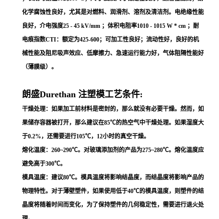
化学腐蚀性良好，尤其是对燃料、润滑剂、溶剂及清洁剂。电绝缘性能
良好，介电强度25 - 45 kV/mm ；体积电阻率1010 - 1015 W * cm ；耐
电痕指数CTI：额定为425-600；可加工性良好；流动性好，良好的机
械性能及阻尼吸声效应、低摩擦力、急速运行能力好，气体阻隔性能好
（薄膜级）。
朗盛Durethan 注塑模工艺条件:
干燥处理：如果加工前材料是密封的，那么就没有必要干燥。然而，如
果储存容器被打开，那么建议在85℃的热空气中干燥处理。如果湿度大
于0.2%，还需要进行105℃，12小时的真空干燥。
熔化温度：260~290℃。对玻璃添加剂的产品为275~280℃。熔化温度应
避免高于300℃。
模具温度：建议80℃。模具温度将影响结晶度，而结晶度将影响产品的
物理特性。对于薄壁塑件，如果使用低于40℃的模具温度，则塑件的结
晶度将随着时间而变化，为了保持塑件的几何稳定性，需要进行退火处
理。