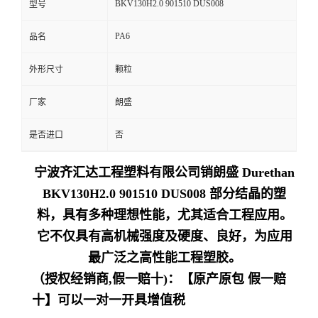
BKV130H2.0 901510 DUS008
型号
留
PA6
品名
言
外形尺寸
颗粒
厂家
朗盛
是否进口
否
宁波齐汇达工程塑料有限公司销朗盛 Durethan
BKV130H2.0 901510 DUS008 部分结晶的塑
料，具有多种理想性能，尤其适合工程应用。
它不仅具有高机械强度及硬度、良好，为应用
最广泛之高性能工程塑胶。
（授权经销商,假一赔十)：【原产原包 假一赔
十】可以一对一开具增值税