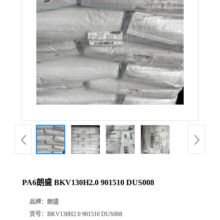
公
司
动
态
产
品
展
PA6朗盛 BKV130H2.0 901510 DUS008
厅
品牌：
朗盛
证
货号：
BKV130H2.0 901510 DUS008