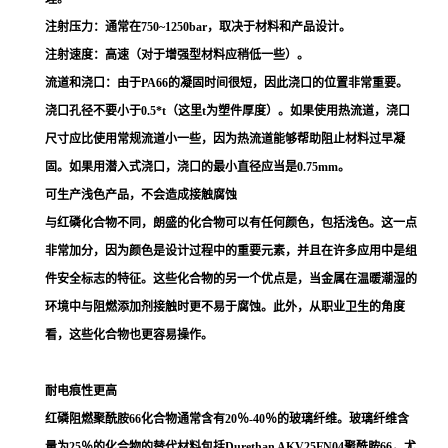
注射压力：通常在750~1250bar，取决于材料和产品设计。
注射速度：高速（对于增强型材料应稍低一些）。
流道和浇口：由于PA66的凝固时间很短，因此浇口的位置非常重要。
浇口孔径不要小于0.5*t（这里t为塑件厚度）。如果使用热流道，浇口
尺寸应比使用常规流道小一些，因为热流道能够帮助阻止材料过早凝
固。如果用潜入式浇口，浇口的最小直径应当是0.75mm。
可生产浅色产品，不会造成接触腐蚀
与红磷化合物不同，朗盛的化合物可以有任何颜色，包括浅色。这一点
非常加分，因为颜色是设计过程中的重要元素，并且在许多应用中是组
件安全标志的特征。这些化合物的另一个优点是，当金属在温暖潮湿的
环境中与阻燃添加剂接触时更不易于腐蚀。此外，从职业卫生的角度
看，这些化合物也更容易操作。
耐电痕性更高
红磷阻燃聚酰胺66化合物通常含有20％-40％的玻璃纤维。玻璃纤维含
量为25％的化合物的替代材料包括Durethan AKV25FN04聚酰胺66，尤