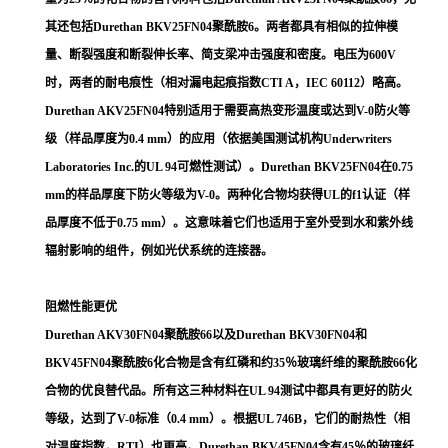
其还包括Durethan BKV25FN04聚酰胺6。两者都具有相似的拉伸模
量、断裂强度和断裂伸长率、简支梁冲击强度和密度。电压为600V
时，两者的耐电痕性（相对漏电起痕指数CTI A，IEC 60112）略高。
Durethan AKV25FN04特别适用于需要高热变形温度或达到V-0防火等
级（样品厚度为0.4 mm）的应用（依据美国测试机构Underwriters
Laboratories Inc.的UL 94可燃性测试）。Durethan BKV25FN04在0.75
mm的样品厚度下防火等级为V-0。两种化合物均获得UL的f1认证（样
品厚度不低于0.75 mm）。这意味着它们也适用于室外受到水和紫外线
辐射影响的组件，例如光伏系统的连接器。
阻燃性能更优
Durethan AKV30FN04聚酰胺66以及Durethan BKV30FN04和
BKV45FN04聚酰胺6化合物是含有红磷和约35％玻璃纤维的聚酰胺66化
合物的优良替代品。所有这三种材料在UL 94测试中都具有更好的防火
等级，达到了V-0标准（0.4 mm）。根据UL 746B，它们的耐热性（相
对温度指数，RTI）也更高。Durethan BKV45FN04含有45％的玻璃纤