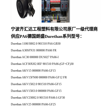
宁波齐汇达工程塑料有限公司原厂一
级代理商
供应
PA6德国朗盛Durethan系列
型号：
Durethan 1100/30H2.0 901510 PA6-GB30
Durethan A30SFN31 000000 PA66 FR
Durethan AC30 000000 DUS027 PA66-I
Durethan ACF30XH2.0EF 901510 PA66-(GF+CF)30
Durethan AKV15 000000 PA66-GF15
Durethan AKV15FN00 000000 PA66-GF12 FR
Durethan AKV15H2.0 901510 PA66-GF15
Durethan AKV15H3.0 000000 PA66-GF15
Durethan AKV230H2.0 901510 PA66-I-GF30
Durethan AKV25 000000 PA66-GF25