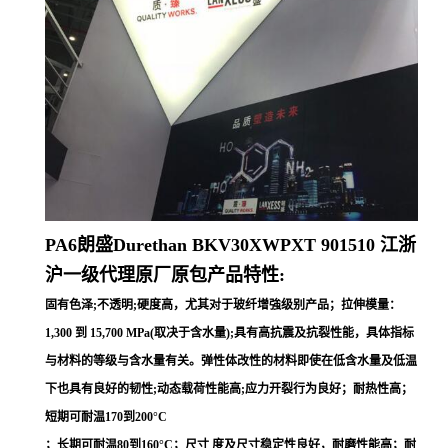
PA6朗盛Durethan BKV30XWPXT 901510
江浙
沪一级代理原厂原包产品特性:
固有色泽;不透明;硬度高，尤其对于玻纤增強级别产品；拉伸模量：
1,300 到 15,700 MPa(取决于含水量);具有高抗震及抗裂性能，具体指标
与材料的等级与含水量有关。弹性体改性的材料即使在低含水量及低温
下也具有良好的韧性;动态载荷性能高;应力开裂行为良好；耐热性高；
短期可耐温170到200°C
；长期可耐温80到160°C；尺寸 度及尺寸稳定性良好，耐磨性能高；耐