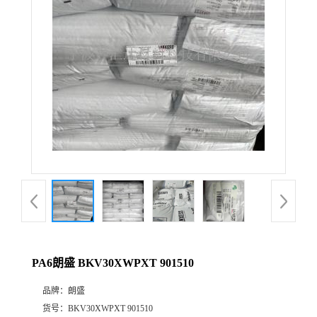
公
司
动
态
产
品
展
PA6朗盛 BKV30XWPXT 901510
厅
品牌：
朗盛
证
货号：
BKV30XWPXT 901510