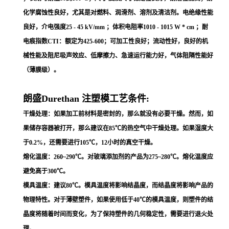
化学腐蚀性良好，尤其是对燃料、润滑剂、溶剂及清洁剂。电绝缘性能
良好，介电强度25 - 45 kV/mm ；体积电阻率1010 - 1015 W * cm ；耐
电痕指数CTI：额定为425-600；可加工性良好；流动性好，良好的机
械性能及阻尼吸声效应、低摩擦力、急速运行能力好，气体阻隔性能好
（薄膜级）。
朗盛Durethan 注塑模工艺条件:
干燥处理：如果加工前材料是密封的，那么就没有必要干燥。然而，如
果储存容器被打开，那么建议在85℃的热空气中干燥处理。如果湿度大
于0.2%，还需要进行105℃，12小时的真空干燥。
熔化温度：260~290℃。对玻璃添加剂的产品为275~280℃。熔化温度应
避免高于300℃。
模具温度：建议80℃。模具温度将影响结晶度，而结晶度将影响产品的
物理特性。对于薄壁塑件，如果使用低于40℃的模具温度，则塑件的结
晶度将随着时间而变化，为了保持塑件的几何稳定性，需要进行退火处
理。