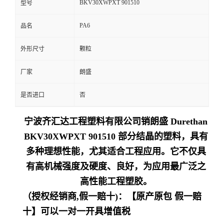
BKV30XWPXT 901510
型号
留
PA6
品名
言
外形尺寸
颗粒
厂家
朗盛
是否进口
否
宁波齐汇达工程塑料有限公司销朗盛 Durethan
BKV30XWPXT 901510 部分结晶的塑料，具有
多种理想性能，尤其适合工程应用。它不仅具
有高机械强度及硬度、良好，为应用最广泛之
高性能工程塑胶。
（授权经销商,假一赔十)：【原产原包 假一赔
十】可以一对一开具增值税