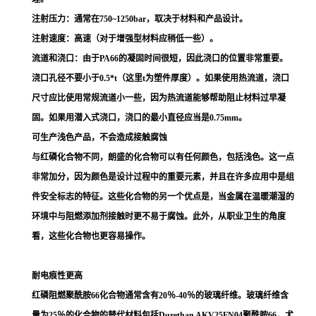
注射压力：通常在750~1250bar，取决于材料和产品设计。
注射速度：高速（对于增强型材料应稍低一些）。
流道和浇口：由于PA66的凝固时间很短，因此浇口的位置非常重要。
浇口孔径不要小于0.5*t（这里t为塑件厚度）。如果使用热流道，浇口
尺寸应比使用常规流道小一些，因为热流道能够帮助阻止材料过早凝
固。如果用潜入式浇口，浇口的最小直径应当是0.75mm。
可生产浅色产品，不会造成接触腐蚀
与红磷化合物不同，朗盛的化合物可以有任何颜色，包括浅色。这一点
非常加分，因为颜色是设计过程中的重要元素，并且在许多应用中是组
件安全标志的特征。这些化合物的另一个优点是，当金属在温暖潮湿的
环境中与阻燃添加剂接触时更不易于腐蚀。此外，从职业卫生的角度
看，这些化合物也更容易操作。
耐电痕性更高
红磷阻燃聚酰胺66化合物通常含有20％-40％的玻璃纤维。玻璃纤维含
量为25％的化合物的替代材料包括Durethan AKV25FN04聚酰胺66，尤