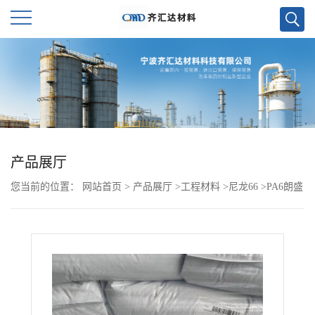
公
司
首
页
产品展厅
您当前的位置：
网站首页
>
产品展厅
>
工程材料
>
尼龙66
>
PA6朗盛
公
BKV30XWPXT 901510
司
介
绍