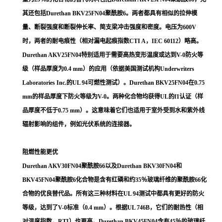
其还包括Durethan BKV25FN04聚酰胺6。两者都具有相似的拉伸模
量、断裂强度和断裂伸长率、简支梁冲击强度和密度。电压为600V
时，两者的耐电痕性（相对漏电起痕指数CTI A，IEC 60112）略高。
Durethan AKV25FN04特别适用于需要高热变形温度或达到V-0防火等
级（样品厚度为0.4 mm）的应用（依据美国测试机构Underwriters
Laboratories Inc.的UL 94可燃性测试）。Durethan BKV25FN04在0.75
mm的样品厚度下防火等级为V-0。两种化合物均获得UL的f1认证（样
品厚度不低于0.75 mm）。这意味着它们也适用于室外受到水和紫外线
辐射影响的组件，例如光伏系统的连接器。
阻燃性能更优
Durethan AKV30FN04聚酰胺66以及Durethan BKV30FN04和
BKV45FN04聚酰胺6化合物是含有红磷和约35％玻璃纤维的聚酰胺66化
合物的优良替代品。所有这三种材料在UL 94测试中都具有更好的防火
等级，达到了V-0标准（0.4 mm）。根据UL 746B，它们的耐热性（相
对温度指数，RTI）也更高。Durethan BKV45FN04含有45％的玻璃纤