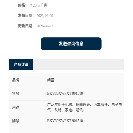
价格：
￥20.5/千克
书
发布日期：
2023-06-09
荣
更新日期：
2026-07-22
誉
发送咨询信息
联
产品详请
系
品牌
朗盛
方
BKV30XWPXT 901510
货号
式
广泛应用于机械、仪器仪表、汽车部件、电子电
用途
气、铁路、家电、通讯、
在
BKV30XWPXT 901510
牌号
线