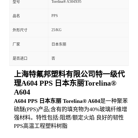
Torelina® A504X95
型号
留
PPS
品名
言
25/KG
外形尺寸
厂家
日本东丽
是否进口
否
上海特氟邦塑料有限公司特一级代
理A604 PPS 日本东丽Torelina®
A604
A604 PPS 日本东丽 Torelina® A604
是一种聚苯
硫醚(PPS)产品;含有的填充物为40%玻璃纤维增
强材料。特性包括:阻燃/额定火焰 良好的韧性
PPS高温工程塑料树脂