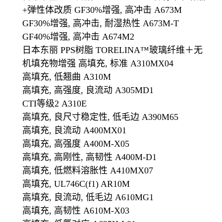
+弹性体改质 GF30%增强, 高冲击 A673M
GF30%增强, 高冲击, 耐湿热性 A673M-T
GF40%增强, 高冲击 A674M2
日本东丽 PPS树脂 TORELINA™玻璃纤维＋无
机填充物增强 高填充, 标准 A310MX04
高填充, 低翘曲 A310M
高填充, 高强度, 良流动 A305MD1
CTI等级2 A310E
高填充, 良尺寸稳定性, 低毛边 A390M65
高填充, 良流动 A400MX01
高填充, 高强度 A400M-X05
高填充, 高刚性, 高韧性 A400M-D1
高填充, 低燃料溶胀性 A410MX07
高填充, UL746C(f1) AR10M
高填充, 良流动, 低毛边 A610MG1
高填充, 高韧性 A610M-X03