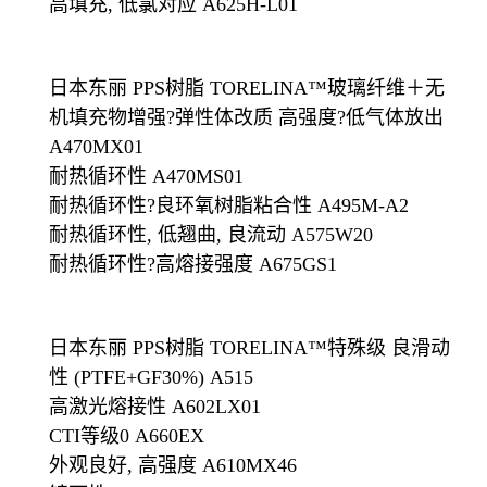
高填充, 低氯对应 A625H-L01
日本东丽 PPS树脂 TORELINA™玻璃纤维＋无
机填充物增强?弹性体改质 高强度?低气体放出
A470MX01
耐热循环性 A470MS01
耐热循环性?良环氧树脂粘合性 A495M-A2
耐热循环性, 低翘曲, 良流动 A575W20
耐热循环性?高熔接强度 A675GS1
日本东丽 PPS树脂 TORELINA™特殊级 良滑动
性 (PTFE+GF30%) A515
高激光熔接性 A602LX01
CTI等级0 A660EX
外观良好, 高强度 A610MX46