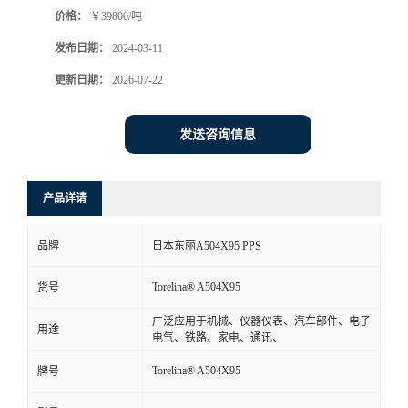
价格：
￥39800/吨
书
发布日期：
2024-03-11
荣
更新日期：
2026-07-22
誉
发送咨询信息
联
产品详请
系
品牌
日本东丽A504X95 PPS
方
Torelina® A504X95
货号
式
广泛应用于机械、仪器仪表、汽车部件、电子
用途
电气、铁路、家电、通讯、
在
Torelina® A504X95
牌号
线