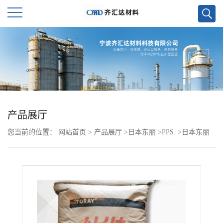
公
司
首
页
产品展厅
您当前的位置：
网站首页
>
产品展厅
>
日本东丽
>
PPS.
>
日本东丽
公
A504X95 PPS Torelina® A504X95
司
介
绍