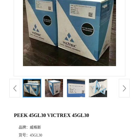
公
司
动
态
产
品
展
PEEK 45GL30 VICTREX 45GL30
厅
品牌：
威格斯
证
货号：
45GL30