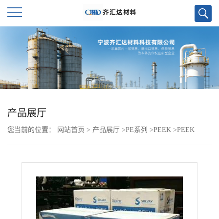
公
司
首
页
产品展厅
您当前的位置：
网站首页
>
产品展厅
>
PE系列
>
PEEK
>
PEEK
公
45GL30 VICTREX 45GL30
司
介
绍