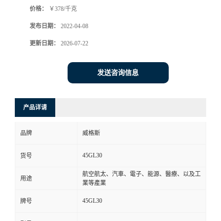
价格：
￥378/千克
书
发布日期：
2022-04-08
荣
更新日期：
2026-07-22
誉
发送咨询信息
联
产品详请
系
品牌
威格斯
方
45GL30
货号
式
航空航太、汽車、電子、能源、醫療、以及工
用途
業等產業
在
45GL30
牌号
线