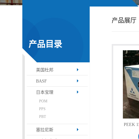
公
产品展厅
司
动
产品目录
态
美国杜邦
产
BASF
品
日本宝理
POM
展
PPS
PBT
厅
PEEK 1
塞拉尼斯
证