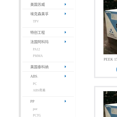
美国苏威
留
埃克森美孚
TPV
言
特创工程
法国阿科玛
PA12
PMMA
PEEK 1
美国泰科纳
ABS.
PC
ABS奇美
PP
poe
PCTG