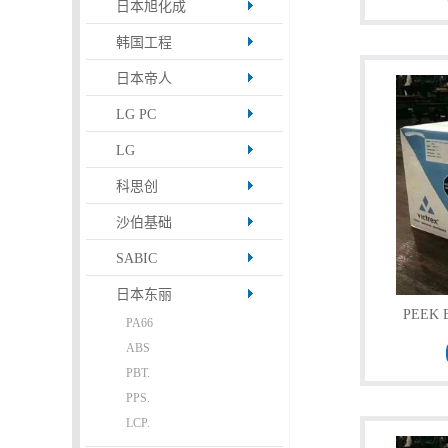
日本旭化成
书
韩国工程
日本帝人
荣
LG PC
誉
LG
联
科思创
沙伯基础
系
SABIC
方
日本东丽
PEEK 
PA66
式
ABS
PBT.
在
PPS.
LCP.
线