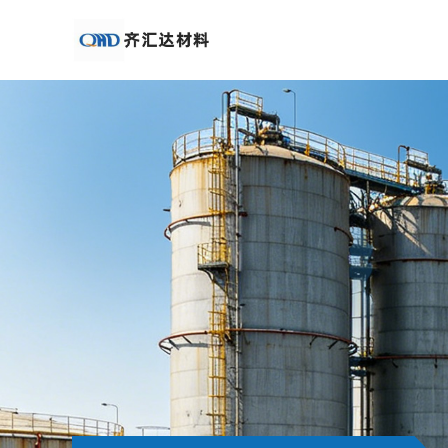
公
司
首
页
公
司
介
绍