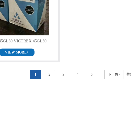
45GL30 VICTREX 45GL30
VIEW MORE+
1
2
3
4
5
下一页>
共