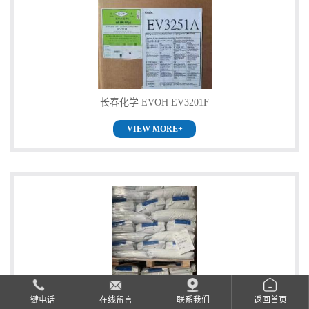
公
司
动
长春化学 EVOH EV3201F
态
VIEW MORE+
产
品
展
厅
证
一键电话
在线留言
联系我们
返回首页