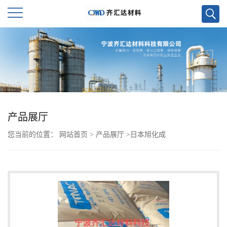
公
司
首
页
产品展厅
您当前的位置：
网站首页
>
产品展厅
>
日本旭化成
公
司
介
绍