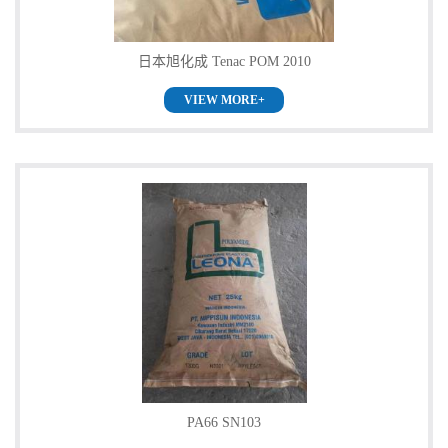
书
日本旭化成 Tenac POM 2010
荣
VIEW MORE+
誉
联
系
方
式
在
PA66 SN103
线