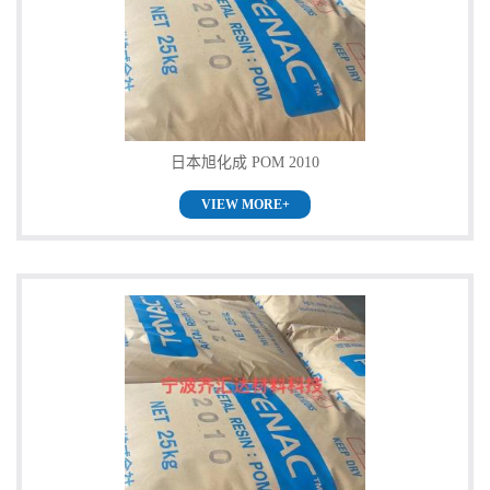
公
司
动
日本旭化成 POM 2010
态
VIEW MORE+
产
品
展
厅
证