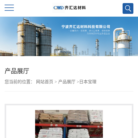
公
司
首
页
产品展厅
您当前的位置：
网站首页
>
产品展厅
>
日本宝理
公
司
介
绍