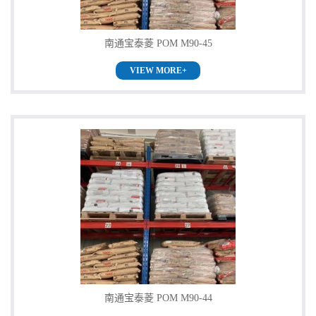
书
南通宝泰菱 POM M90-45
荣
VIEW MORE+
誉
联
系
方
式
在
南通宝泰菱 POM M90-44
线