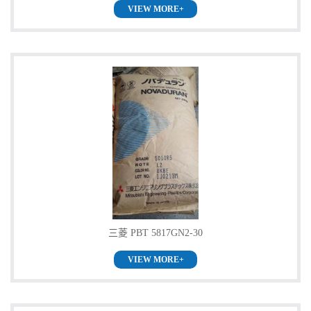
VIEW MORE+
留
言
三菱 PBT 5817GN2-30
VIEW MORE+