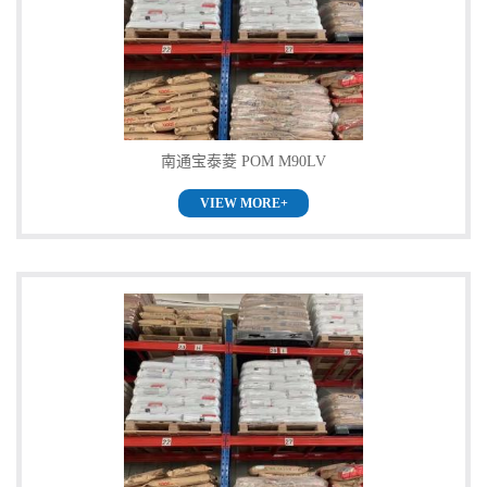
公
司
动
南通宝泰菱 POM M90LV
态
VIEW MORE+
产
品
展
厅
证