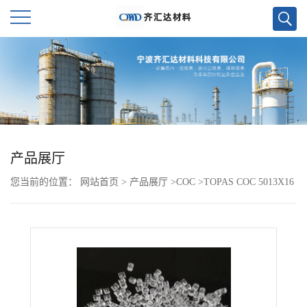
公
司
首
页
产品展厅
您当前的位置：
网站首页
>
产品展厅
>
COC
>
TOPAS COC 5013X16
公
司
介
绍