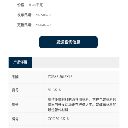
价格：
￥78/千克
书
发布日期：
2022-08-05
荣
更新日期：
2026-07-22
誉
发送咨询信息
联
产品详请
系
TOPAS 5013X16
品牌
方
5013X16
货号
式
用作传统材料的改性用材料，它在包装材料领
用途
域里的开发活动正在推进之中。是玻璃材料的
在
最佳替代材料
COC 5013X16
牌号
线