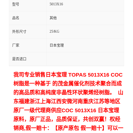
5013X16
型号
留
品名
其他
言
25/KG
外形尺寸
厂家
日本宝理
是否进口
我司专业销售日本宝理 TOPAS 5013X16 COC
树脂是一种基于 的茂金属催化剂技术聚合而成
的高品质和高纯度非晶性环状聚烯烃树脂。 山
东福建浙江上海江西安微河南重庆江苏等地区
原厂一级代理商供应COC 5013X16 日本宝理
原料，原厂正品，品质保证，共创双赢！
权经
销商,假一赔十：【原产原包 假一赔十】可以一