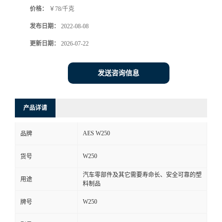
价格：
￥78/千克
书
发布日期：
2022-08-08
荣
更新日期：
2026-07-22
誉
发送咨询信息
联
产品详请
系
AES W250
品牌
方
W250
货号
式
汽车零部件及其它需要寿命长、安全可靠的塑
用途
料制品
在
W250
牌号
线