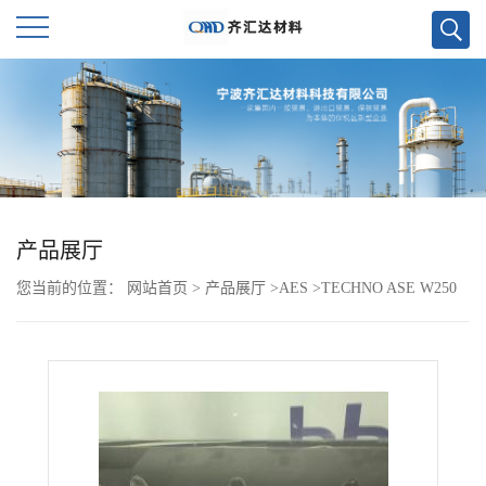
公
司
首
页
产品展厅
您当前的位置：
网站首页
>
产品展厅
>
AES
>
TECHNO ASE W250
公
司
介
绍