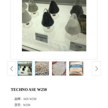
公
司
动
态
产
品
展
TECHNO ASE W250
厅
品牌：
AES W250
证
货号：
W250