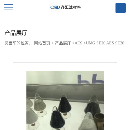
公
产品展厅
司
您当前的位置：
网站首页
>
产品展厅
>
AES
>
UMG SE20 AES SE20
首
页
公
司
介
绍