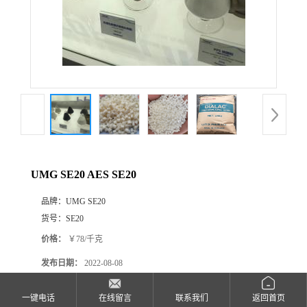
公
司
动
态
产
UMG SE20 AES SE20
品
品牌：
UMG SE20
货号：
SE20
展
价格：
￥78/千克
厅
发布日期：
2022-08-08
更新日期：
2026-07-22
证
一键电话
在线留言
联系我们
返回首页