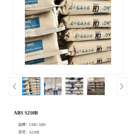
公
司
动
态
产
品
展
ABS S210B
厅
品牌：
UMG ABS
证
货号：
S210B