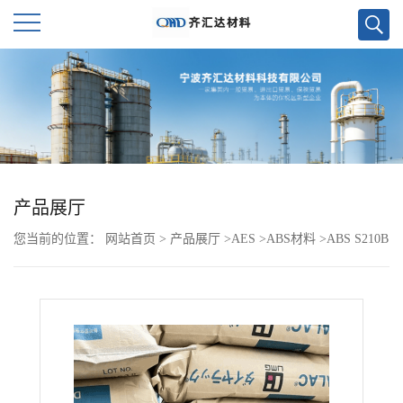
公
司
首
页
产品展厅
您当前的位置：
网站首页
>
产品展厅
>
AES
>
ABS材料
>
ABS S210B
公
司
介
绍