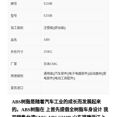
S210B
牌号
留
S210B
型号
言
加工级别
注塑级|||挤出级|||
ABS
品名
25/KG
外形尺寸
厂家
日本UMG
通用级|||汽车部件|||电子电器部件|||运动器材|||家
用途级别
电部件|||电动工具配件|||
是否进口
ABS树脂是随着汽车工业的成长而发展起来
的。ABS树脂在 上首先提倡全树脂车身设计
我