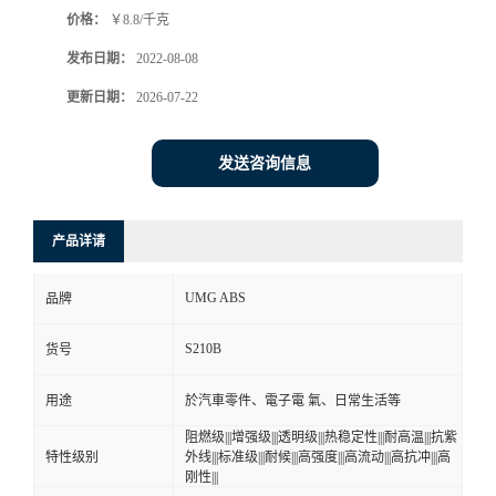
价格：
￥8.8/千克
书
发布日期：
2022-08-08
荣
更新日期：
2026-07-22
誉
发送咨询信息
联
产品详请
系
UMG ABS
品牌
方
S210B
货号
式
用途
於汽車零件、電子電 氣、日常生活等
在
阻燃级|||增强级|||透明级|||热稳定性|||耐高温|||抗紫
特性级别
外线|||标准级|||耐候|||高强度|||高流动|||高抗冲|||高
刚性|||
线