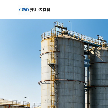
公
司
首
页
公
司
介
绍