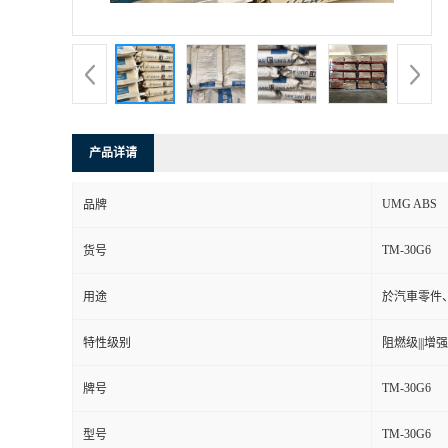
书
荣
誉
产品详请
联
UMG ABS
品牌
系
TM-30G6
货号
方
用途
於汽車零件
式
特性级别
阻燃级|||增强级
在
TM-30G6
牌号
TM-30G6
线
型号