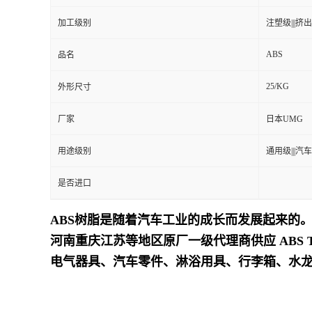
加工级别
注塑级|||挤出级
留
ABS
品名
言
25/KG
外形尺寸
厂家
日本UMG
用途级别
通用级|||汽车
是否进口
ABS树脂是随着汽车工业的成长而发展起来的。
河南重庆江苏等地区原厂一级代理商供应 ABS
电气器具、汽车零件、淋浴用具、行李箱、水