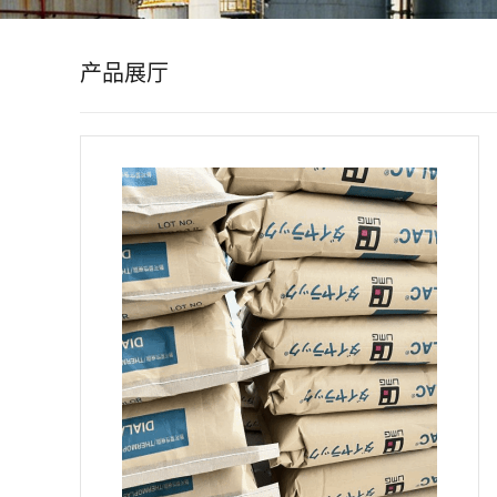
公
产品展厅
司
动
态
产
品
展
厅
证