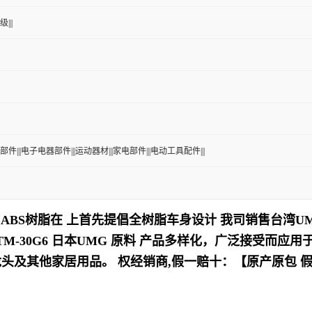
|||
部件|||电子电器部件|||运动器材|||家电部件|||电动工具配件|||
ABS树脂在 上首先提倡全树脂车身设计
我司销售台湾UMG
TM-30G6
日本UMG 原料
产品多样化，
广泛接受而应用
龙头及其他家居用品
。
权经销商,假一赔十：【原产原包 