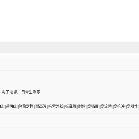
、電子電 氣、日常生活等
|||透明级|||热稳定性|||耐高温|||抗紫外线|||标准级|||耐候|||高强度|||高流动|||高抗冲|||高刚性||