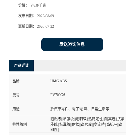
价格：
￥8.8/千克
书
发布日期：
2022-08-09
荣
更新日期：
2026-07-22
誉
发送咨询信息
联
产品详请
系
UMG ABS
品牌
方
FV700G6
货号
式
用途
於汽車零件、電子電 氣、日常生活等
在
阻燃级|||增强级|||透明级|||热稳定性|||耐高温|||抗紫
特性级别
外线|||标准级|||耐候|||高强度|||高流动|||高抗冲|||高
刚性|||
线