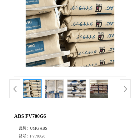
公
司
动
态
产
品
展
ABS FV700G6
厅
品牌：
UMG ABS
证
货号：
FV700G6