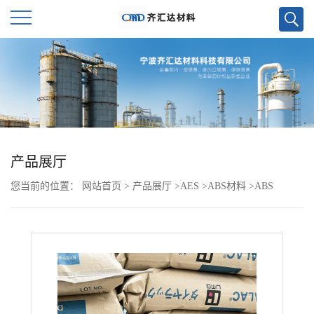
公
司
首
页
产品展厅
您当前的位置：
网站首页
>
产品展厅
>
AES
>
ABS材料
>
ABS
公
FV700G6
司
介
绍