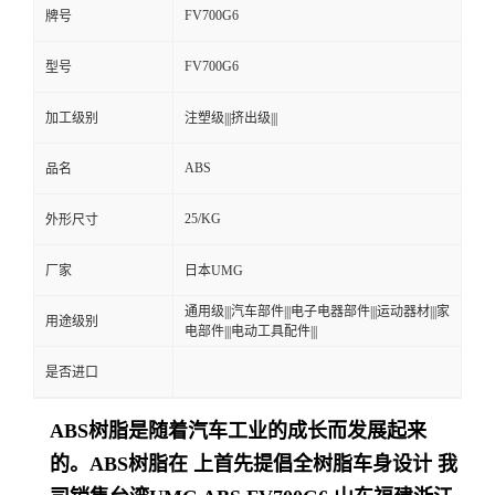
FV700G6
牌号
留
FV700G6
型号
言
加工级别
注塑级|||挤出级|||
ABS
品名
25/KG
外形尺寸
厂家
日本UMG
通用级|||汽车部件|||电子电器部件|||运动器材|||家
用途级别
电部件|||电动工具配件|||
是否进口
ABS树脂是随着汽车工业的成长而发展起来
的。ABS树脂在 上首先提倡全树脂车身设计
我