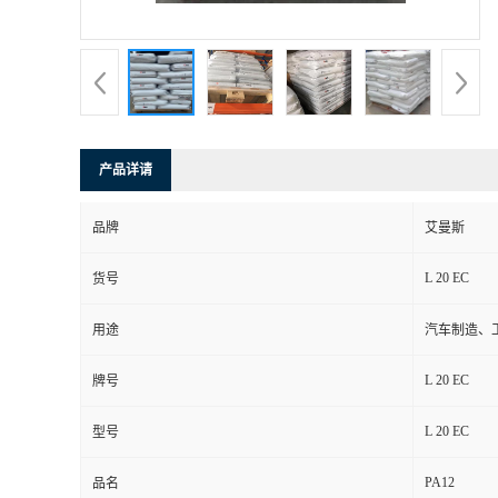
书
荣
誉
产品详请
联
品牌
艾曼斯
系
L 20 EC
货号
方
用途
汽车制造、
式
L 20 EC
牌号
在
L 20 EC
型号
PA12
线
品名