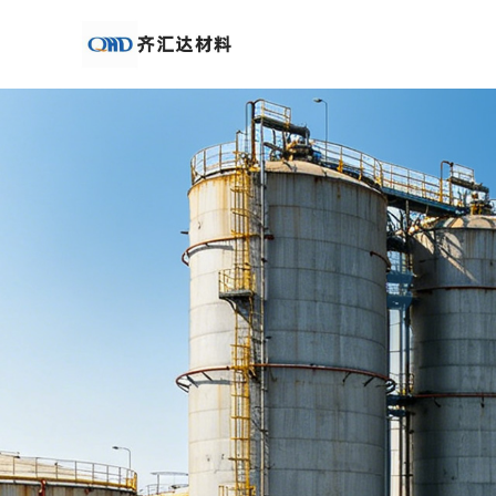
公
司
首
页
公
司
介
绍