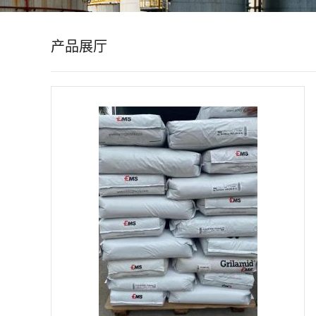
公
产品展厅
司
动
态
产
品
展
厅
证