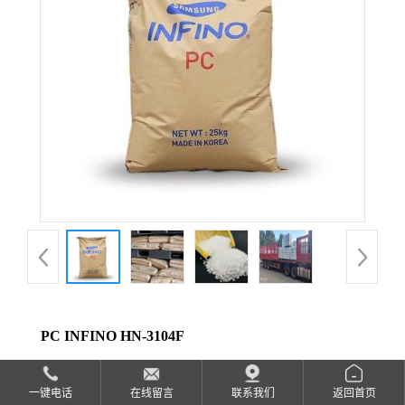
公
司
动
态
产
品
展
PC INFINO HN-3104F
厅
品牌：
乐天化学
证
一键电话
在线留言
联系我们
返回首页
货号：
HN-3104F