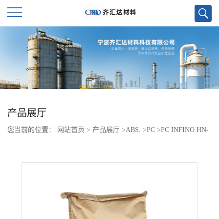
公
司
首
页
产品展厅
您当前的位置：
网站首页
>
产品展厅
>
ABS.
>
PC
>
PC INFINO HN-
公
3104F
司
介
绍