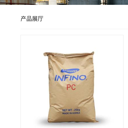
公
产品展厅
司
动
态
产
品
展
厅
证