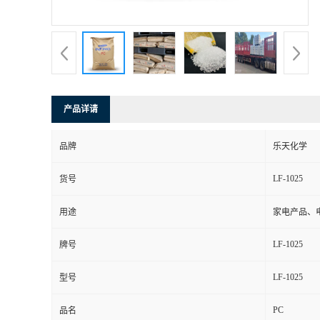
书
荣
誉
产品详请
联
品牌
乐天化学
系
LF-1025
货号
方
用途
家电产品、
式
LF-1025
牌号
在
LF-1025
型号
PC
线
品名