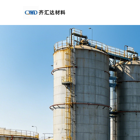
公
司
首
页
公
司
介
绍