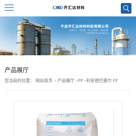
公
司
首
页
产品展厅
您当前的位置：
网站首页
>
产品展厅
>
PP
>
利安德巴塞尔 PP
公
EP500V
司
介
绍