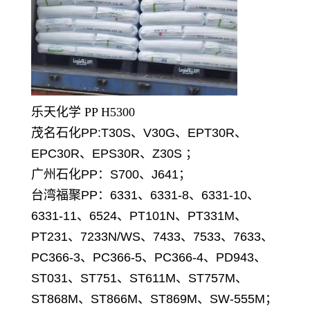
乐天化学 PP H5300
茂名石化PP:T30S、V30G、EPT30R、
EPC30R、EPS30R、Z30S ；
广州石化PP：S700、J641；
台湾福聚PP：6331、6331-8、6331-10、
6331-11、6524、PT101N、PT331M、
PT231、7233N/WS、7433、7533、7633、
PC366-3、PC366-5、PC366-4、PD943、
ST031、ST751、ST611M、ST757M、
ST868M、ST866M、ST869M、SW-555M；