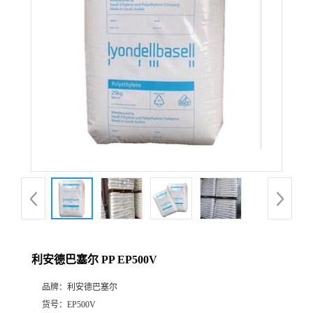
公
司
动
态
产
品
展
利安德巴塞尔 PP EP500V
厅
品牌：
利安德巴塞尔
证
货号：
EP500V