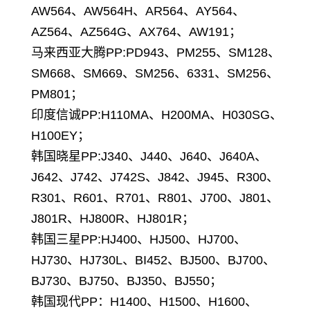
AW564、AW564H、AR564、AY564、
AZ564、AZ564G、AX764、AW191；
马来西亚大腾PP:PD943、PM255、SM128、
SM668、SM669、SM256、6331、SM256、
PM801；
印度信诚PP:H110MA、H200MA、H030SG、
H100EY；
韩国晓星PP:J340、J440、J640、J640A、
J642、J742、J742S、J842、J945、R300、
R301、R601、R701、R801、J700、J801、
J801R、HJ800R、HJ801R；
韩国三星PP:HJ400、HJ500、HJ700、
HJ730、HJ730L、BI452、BJ500、BJ700、
BJ730、BJ750、BJ350、BJ550；
韩国现代PP：H1400、H1500、H1600、