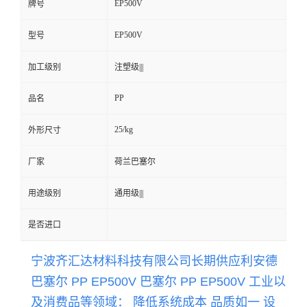
EP500V
牌号
留
EP500V
型号
言
加工级别
注塑级|||
PP
品名
25/kg
外形尺寸
厂家
荷兰巴塞尔
用途级别
通用级|||
是否进口
宁波齐汇达材料科技有限公司长期供应
利安德
巴塞尔 PP EP500V 巴塞尔 PP
EP500V
工业以
及消费品等领域： 降低系统成本 品质如一 设