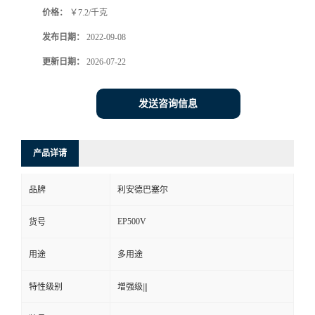
价格：
￥7.2/千克
书
发布日期：
2022-09-08
荣
更新日期：
2026-07-22
誉
发送咨询信息
联
产品详请
系
品牌
利安德巴塞尔
方
EP500V
货号
式
用途
多用途
在
特性级别
增强级|||
线