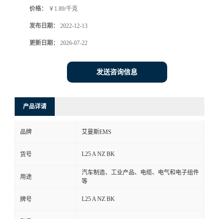
价格：
￥1.89/千克
书
发布日期：
2022-12-13
荣
更新日期：
2026-07-22
誉
发送咨询信息
联
产品详请
系
品牌
艾曼斯EMS
方
L25 A NZ BK
货号
式
汽车制造、工业产品、电缆、电气和电子组件
用途
等
在
L25 A NZ BK
牌号
线