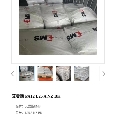
公
司
动
态
产
品
展
艾曼斯 PA12 L25 A NZ BK
厅
品牌：
艾曼斯EMS
证
货号：
L25 A NZ BK