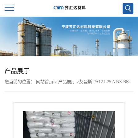
公
司
首
页
产品展厅
您当前的位置：
网站首页
>
产品展厅
>
艾曼斯 PA12 L25 A NZ BK
公
司
介
绍