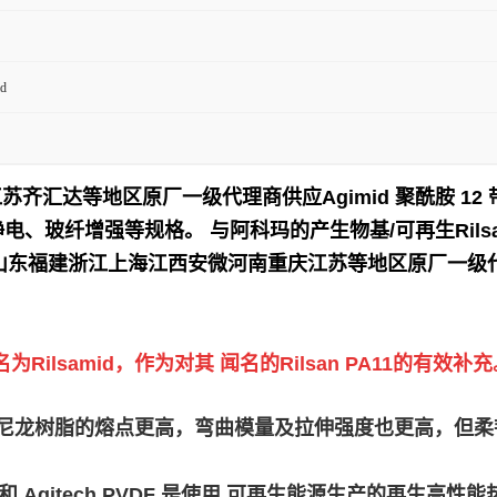
d
江苏齐汇达等地区原厂一级代理商供应
Agimid 聚酰胺
电、玻纤增强等规格。 与阿科玛的产生物基/可再生Rilsan P
山东福建浙江上海江西安微河南重庆江苏等地区原厂一级代
lsamid，作为对其 闻名的Rilsan PA11的有效补充
ilsamid D 尼龙树脂的熔点更高，弯曲模量及拉伸强度也更
lex PEBA 和 Agitech PVDF 是使用 可再生能源生