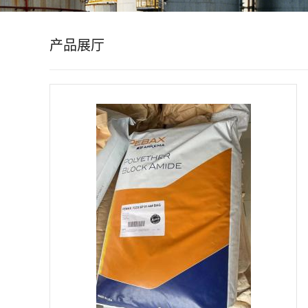
公
产品展厅
司
动
态
产
品
展
厅
证