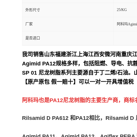
25/KG
外形尺寸
留
厂家
阿科玛Agimi
言
是否进口
我司销售山东福建浙江上海江西安微河南重庆
Agimid PA12规格多样，包括阻燃、导电、抗静
SP 01 尼龙树脂系列主要源自于丁二烯/石油。
【原产原包 假一赔十】可以一对一开具增值税
阿科玛也是PA12尼龙树脂的主要生产商，商标名为Ri
Rilsamid D PA612 和PA12相比，R
Agimid PA11、Agimid PA12、Agif