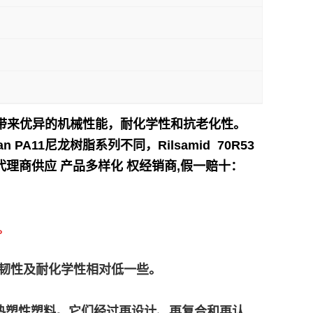
 12 带来优异的机械性能，耐化学性和抗老化性。
A11尼龙树脂系列不同，Rilsamid 70R53
理商供应 产品多样化 权经销商,假一赔十：
。
高，但柔韧性及耐化学性相对低一些。
产的再生高性能热塑性塑料。它们经过再设计、再复合和再认