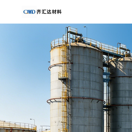
公
司
首
页
公
司
介
绍