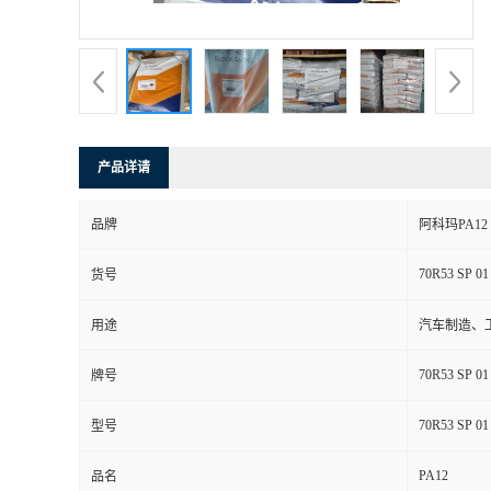
书
荣
誉
产品详请
联
品牌
阿科玛PA12
系
70R53 SP 01
货号
方
用途
汽车制造、
式
70R53 SP 01
牌号
在
70R53 SP 01
型号
PA12
线
品名