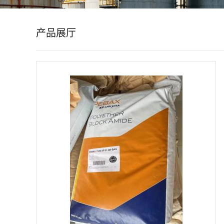
公
产品展厅
司
动
态
产
品
展
厅
证