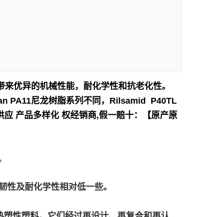
 12 带来优异的机械性能，耐化学性和抗老化性。
A11尼龙树脂系列不同，Rilsamid P40TL
应 产品多样化 权经销商,假一赔十：【原产原
。
高，但柔韧性及耐化学性相对低一些。
产的再生高性能热塑性塑料。它们经过再设计、再复合和再认