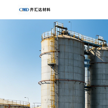
公
司
首
页
公
司
介
绍