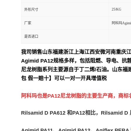
25/KG
外形尺寸
留
厂家
阿科玛Agimi
言
是否进口
我司销售山东福建浙江上海江西安微河南重庆
Agimid PA12规格多样，包括阻燃、导电、抗静
尼龙树脂系列主要源自于丁二烯/石油。
山东福
包 假一赔十】可以一对一开具增值税
阿科玛也是PA12尼龙树脂的主要生产商，商标名为Ri
Rilsamid D PA612 和PA12相比，R
Agimid PA11、Agimid PA12、Agif