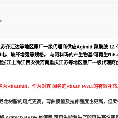
d
江苏齐汇达等地区原厂一级代理商供应
Agimid 聚酰胺
电、玻纤增强等规格。 与阿科玛的产生物基/可再生Rilsan P
建浙江上海江西安微河南重庆江苏等地区原厂一级代理商供
lsamid，作为对其 闻名的Rilsan PA11的有效补充
ilsamid D 尼龙树脂的熔点更高，弯曲模量及拉伸强度也更
lex PEBA 和 Agitech PVDF 是使用 可再生能源生