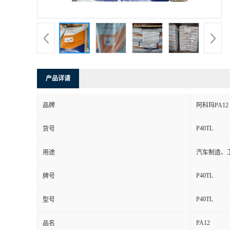
书
荣
誉
产品详请
联
品牌
阿科玛PA12
系
P40TL
货号
方
用途
汽车制造、
式
P40TL
牌号
在
P40TL
型号
PA12
线
品名